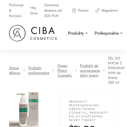
Promocje
Darmowa
Hity
&
dostawa od
Pomoc
Regulamin
Dnia
Korzyści
500 PLN
Produkty
Profesjonalne
ŻEL DO
MYCIA Z
Green
Produkty do
Strona
Produkty
KWASAMI
Pharm
oczyszczania
główna
profesjonalne
AHA do
Cosmetic
skóry twarzy
twarzy
250 ml
PRODUKTY
PROFESJONALNE
,
GREEN PHARM
COSMETIC
,
PRODUKTY
DO OCZYSZCZANIA
SKÓRY TWARZY