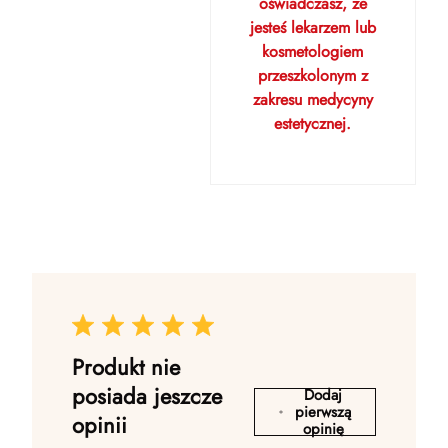
oświadczasz, że
jesteś lekarzem lub
kosmetologiem
przeszkolonym z
zakresu medycyny
estetycznej.
Produkt nie
posiada jeszcze
Dodaj
pierwszą
opinii
opinię