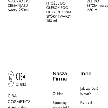
MLECZKO DO
ŻEL DO
FITOŻEL DO
DEMAKIJAŻU
MYCIA twarz
GŁĘBOKIEGO
twarzy 250ml
250 ml
OCZYSZCZENIA
SKÓRY TWARZY
150 ml
Nasza
Inne
Firma
Jak zwrócić
towar?
O Nas
CIBA
COSMETICS
Kontakt
Sposoby
Agnieszka
płatności i