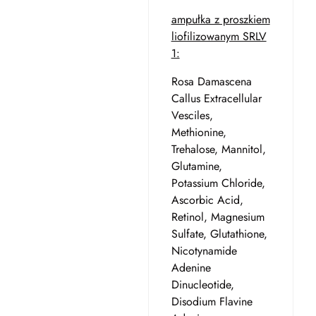
ampułka z proszkiem
liofilizowanym SRLV
1:
Rosa Damascena
Callus Extracellular
Vesciles,
Methionine,
Trehalose, Mannitol,
Glutamine,
Potassium Chloride,
Ascorbic Acid,
Retinol, Magnesium
Sulfate, Glutathione,
Nicotynamide
Adenine
Dinucleotide,
Disodium Flavine