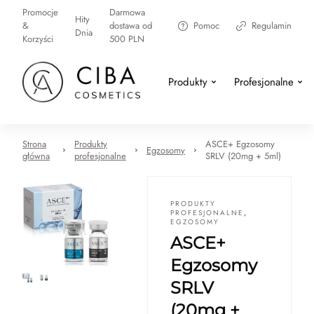
Promocje
Darmowa
Hity
&
dostawa od
Pomoc
Regulamin
Dnia
Korzyści
500 PLN
Produkty
Profesjonalne
Strona
Produkty
ASCE+ Egzosomy
Egzosomy
główna
profesjonalne
SRLV (20mg + 5ml)
PRODUKTY
PROFESJONALNE
,
EGZOSOMY
ASCE+
Egzosomy
SRLV
(20mg +