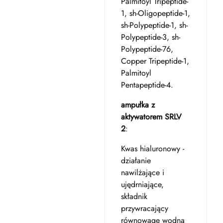
Palmitoyl Tripeptide-
1, sh-Oligopeptide-1,
sh-Polypeptide-1, sh-
Polypeptide-3, sh-
Polypeptide-76,
Copper Tripeptide-1,
Palmitoyl
Pentapeptide-4.
ampułka z
aktywatorem SRLV
2
:
Kwas hialuronowy -
działanie
nawilżające i
ujędrniające,
składnik
przywracający
równowagę wodną