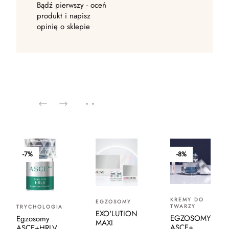
Bądź pierwszy - oceń
produkt i napisz
opinię o sklepie
-7%
-8%
KREMY DO
EGZOSOMY
TWARZY
TRYCHOLOGIA
EXO'LUTION
EGZOSOMY
Egzosomy
MAXI
ASCE+
ASCE+HRLV