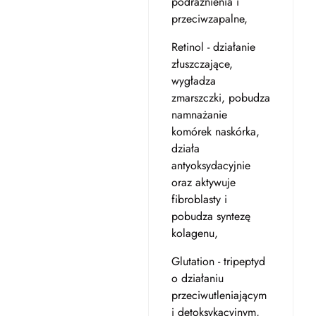
podrażnienia i
przeciwzapalne,
Retinol - działanie
złuszczające,
wygładza
zmarszczki, pobudza
namnażanie
komórek naskórka,
działa
antyoksydacyjnie
oraz aktywuje
fibroblasty i
pobudza syntezę
kolagenu,
Glutation - tripeptyd
o działaniu
przeciwutleniającym
i detoksykacyjnym,