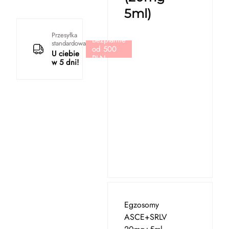
5ml)
Przesyłka
Bezpłatnie
standardowa
od 500
U ciebie
PLN
w 5 dni!
Egzosomy
ASCE+SRLV