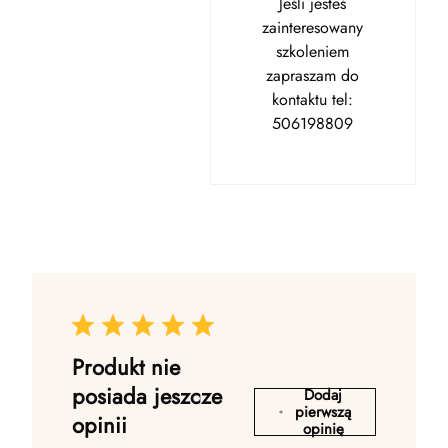
Jeśli jesteś
zainteresowany
szkoleniem
zapraszam do
kontaktu tel:
506198809
Produkt nie
posiada jeszcze
Dodaj
pierwszą
opinii
opinię