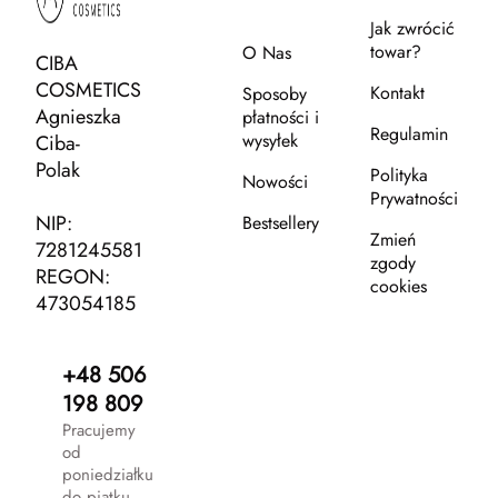
Jak zwrócić
towar?
O Nas
CIBA
COSMETICS
Kontakt
Sposoby
Agnieszka
płatności i
Regulamin
wysyłek
Ciba-
Polak
Polityka
Nowości
Prywatności
NIP:
Bestsellery
Zmień
7281245581
zgody
REGON:
cookies
473054185
+48 506
198 809
Pracujemy
od
poniedziałku
do piątku