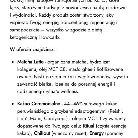
Odkryj linię napojów funkcjonalnych BE KETO, które
łączą starożytne tradycje z nowoczesną nauką o zdrowiu
i wydolności. Każdy produkt został stworzony, aby
wspierać Twoją energię, koncentrację, regenerację i
samopoczucie – wszystko w zgodzie z dietą
ketogeniczną i low-carb.
W ofercie znajdziesz:
Matcha Latte -
organiczna matcha, hydrolizat
kolagenu, olej MCT C8, masło ghee i liofilizowane
owoce. Niski poziom cukru i węglowodanów, wysoka
zawartość białka, idealna do porannej energii i
codziennego rytuału wellness.
Kakao Ceremonialne -
44–46% surowego kakao
peruwiańskiego z grzybami adaptogennymi (Reishi,
Lion’s Mane, Cordyceps) i olejem MCT. Trzy warianty
dopasowane do Twojego celu:
Ritual
(czysta esencja
kakao),
Chillout
(wieczorny reset),
Energy
(poranny