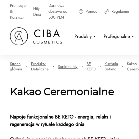
Promocje
Darmowa
Hity
&
dostawa od
Pomoc
Regulamin
Dnia
Korzyści
500 PLN
Produkty
Profesjonalne
Strona
Produkty
BE
Kuchnia
Kakao
Suplementy
główna
Detaliczne
KETO
BeKeto
Ceremo
Kakao Ceremonialne
Napoje funkcjonalne BE KETO - energia, relaks i
regeneracja w rytuale każdego dnia