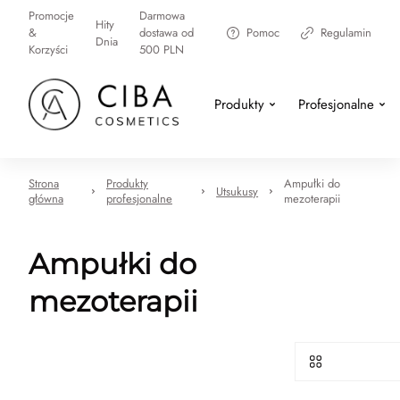
Promocje
Darmowa
Hity
&
dostawa od
Pomoc
Regulamin
Dnia
Korzyści
500 PLN
Produkty
Profesjonalne
Strona
Produkty
Ampułki do
Utsukusy
główna
profesjonalne
mezoterapii
Ampułki do
mezoterapii