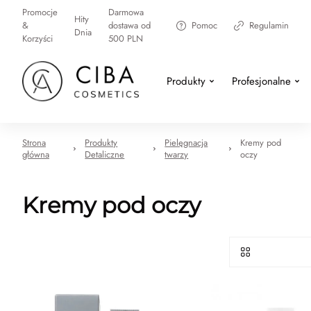
Promocje
Darmowa
Hity
&
dostawa od
Pomoc
Regulamin
Dnia
Korzyści
500 PLN
Produkty
Profesjonalne
Strona
Produkty
Pielęgnacja
Kremy pod
główna
Detaliczne
twarzy
oczy
Kremy pod oczy