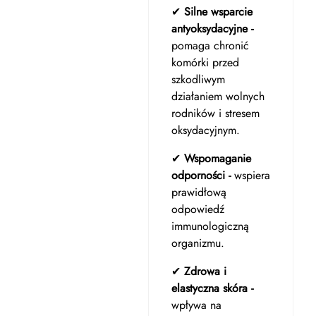
✔
Silne wsparcie
antyoksydacyjne -
pomaga chronić
komórki przed
szkodliwym
działaniem wolnych
rodników i stresem
oksydacyjnym.
✔
Wspomaganie
odporności -
wspiera
prawidłową
odpowiedź
immunologiczną
organizmu.
✔
Zdrowa i
elastyczna skóra -
wpływa na