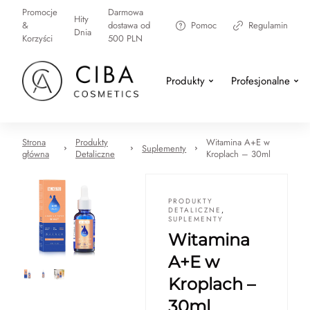
Promocje
Darmowa
Hity
&
dostawa od
Pomoc
Regulamin
Dnia
Korzyści
500 PLN
Produkty
Profesjonalne
Strona
Produkty
Witamina A+E w
Suplementy
główna
Detaliczne
Kroplach – 30ml
PRODUKTY
DETALICZNE
,
SUPLEMENTY
Witamina
A+E w
Kroplach –
30ml