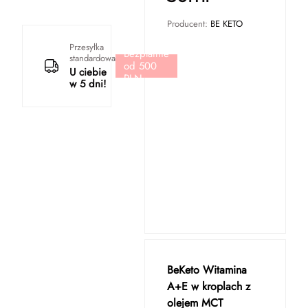
Producent:
BE KETO
Przesyłka
Bezpłatnie
standardowa
od 500
U ciebie
PLN
w 5 dni!
BeKeto Witamina
A+E w kroplach z
olejem MCT