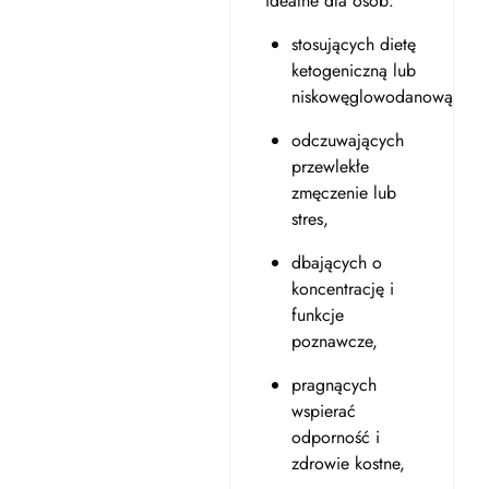
idealne dla osób:
stosujących dietę
ketogeniczną lub
niskowęglowodanową,
odczuwających
przewlekłe
zmęczenie lub
stres,
dbających o
koncentrację i
funkcje
poznawcze,
pragnących
wspierać
odporność i
zdrowie kostne,