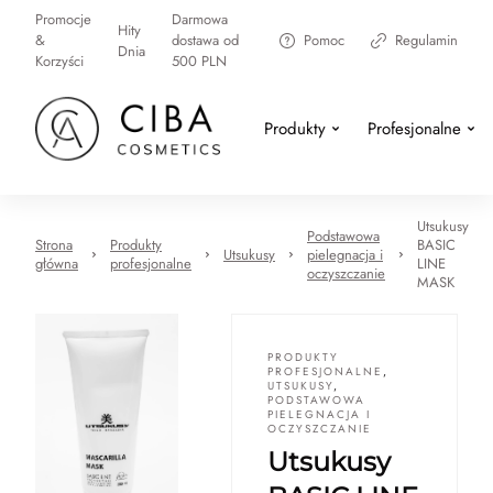
Promocje
Darmowa
Hity
&
dostawa od
Pomoc
Regulamin
Dnia
Korzyści
500 PLN
Produkty
Profesjonalne
Utsukusy
Podstawowa
Strona
Produkty
BASIC
Utsukusy
pielegnacja i
główna
profesjonalne
LINE
oczyszczanie
MASK
PRODUKTY
PROFESJONALNE
,
UTSUKUSY
,
PODSTAWOWA
PIELEGNACJA I
OCZYSZCZANIE
Utsukusy