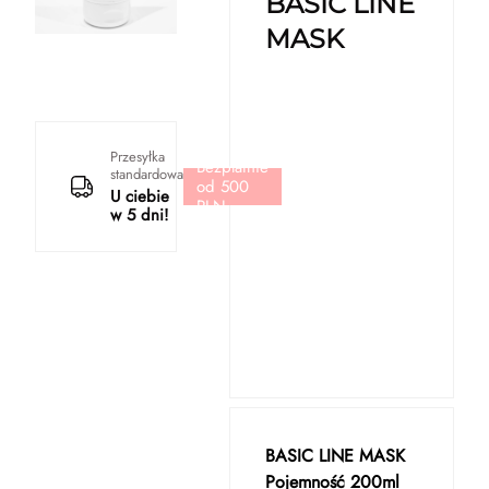
BASIC LINE
MASK
Przesyłka
Bezpłatnie
standardowa
od 500
U ciebie
PLN
w 5 dni!
BASIC LINE MASK
Pojemność 200ml