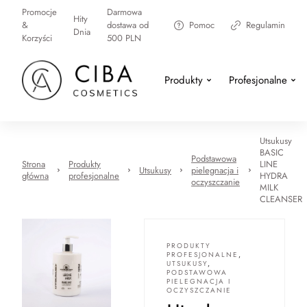
Promocje
Darmowa
Hity
&
dostawa od
Pomoc
Regulamin
Dnia
Korzyści
500 PLN
Produkty
Profesjonalne
Utsukusy
BASIC
Podstawowa
Strona
Produkty
LINE
Utsukusy
pielegnacja i
główna
profesjonalne
HYDRA
oczyszczanie
MILK
CLEANSER
PRODUKTY
PROFESJONALNE
,
UTSUKUSY
,
PODSTAWOWA
PIELEGNACJA I
OCZYSZCZANIE