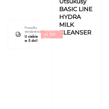
Utsukusy
BASIC LINE
HYDRA
MILK
Przesyłka
Bezpłatnie
CLEANSER
standardowa
od 500
U ciebie
PLN
w 5 dni!