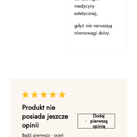
medycyny
estetycznej,
gdyż nie naruszają
równowagi skóry.
Produkt nie
posiada jeszcze
Dodaj
pierwszą
opinii
opinię
Bądź pierwszy - oceń