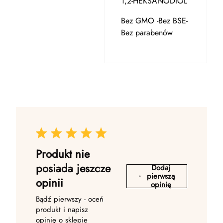
1,2-HEKSANODIOL
Bez GMO -Bez BSE-
Bez parabenów
Produkt nie
posiada jeszcze
Dodaj
pierwszą
opinii
opinię
Bądź pierwszy - oceń
produkt i napisz
opinię o sklepie