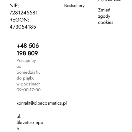
NIP:
Bestsellery
Zmień
7281245581
zgody
REGON:
cookies
473054185
+48 506
198 809
Pracujemy
od
poniedziałku
do piątku
w godzinach
09:00-17:00
kontakt@cibacosmetics.pl
ul.
Skrzetuskiego
6