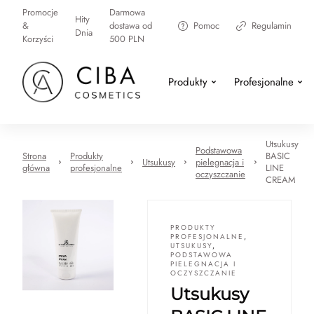
Promocje
Darmowa
Hity
&
dostawa od
Pomoc
Regulamin
Dnia
Korzyści
500 PLN
Produkty
Profesjonalne
Utsukusy
Podstawowa
Strona
Produkty
BASIC
Utsukusy
pielegnacja i
główna
profesjonalne
LINE
oczyszczanie
CREAM
PRODUKTY
PROFESJONALNE
,
UTSUKUSY
,
PODSTAWOWA
PIELEGNACJA I
OCZYSZCZANIE
Utsukusy