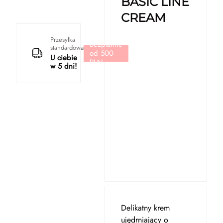
BASIC LINE
CREAM
Przesyłka
Bezpłatnie
standardowa
od 500
U ciebie
PLN
w 5 dni!
Delikatny krem
ujędrniający o