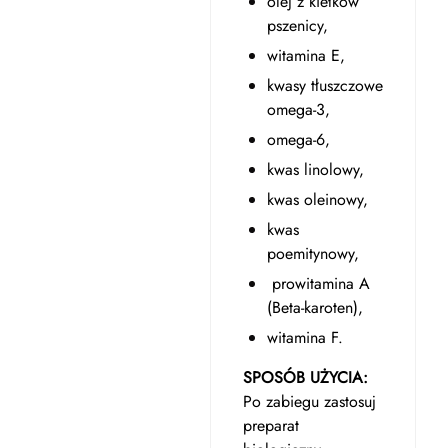
olej z kiełków
pszenicy,
witamina E,
kwasy tłuszczowe
omega-3,
omega-6,
kwas linolowy,
kwas oleinowy,
kwas
poemitynowy,
prowitamina A
(Beta-karoten),
witamina F.
SPOSÓB UŻYCIA:
Po zabiegu zastosuj
preparat