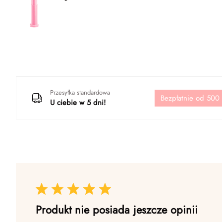
Przesyłka standardowa
Bezpłatnie od 500
U ciebie w 5 dni!
Produkt nie posiada jeszcze opinii