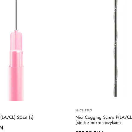
NICI PDO
(LA/CL) 20szt (s)
Nici Cogging Screw P(LA/CL
(s)nić z mikrohaczykami
LN