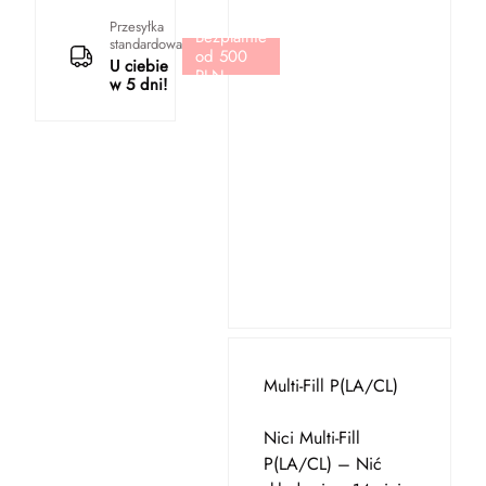
Przesyłka
Bezpłatnie
standardowa
od 500
U ciebie
PLN
w 5 dni!
Multi-Fill P(LA/CL)
Nici Multi-Fill
P(LA/CL) – Nić