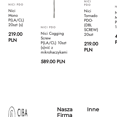
NICI
NICI PDO
PDO
N
Nici
Nici
N
Mono
Tornado
M
P(LA/CL)
PDO-
20szt (s)
(DBL
1
NICI PDO
SCREW)
Nici Cogging
219.00
20szt
Screw
PLN
P(LA/CL) 10szt
219.00
(s)nić z
PLN
mikrohaczykami
589.00 PLN
Nasza
Inne
Firma