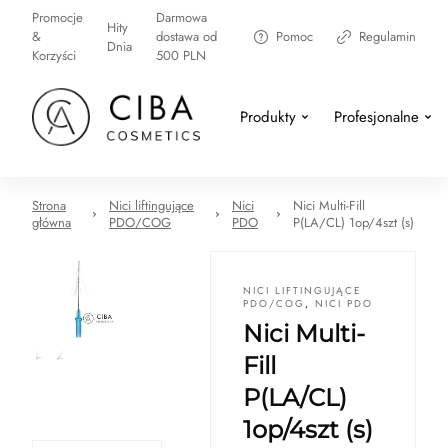
Promocje
Darmowa
Hity
&
dostawa od
Pomoc
Regulamin
Dnia
Korzyści
500 PLN
Produkty
Profesjonalne
Strona
Nici liftingujące
Nici
Nici Multi-Fill
główna
PDO/COG
PDO
P(LA/CL) 1op/4szt (s)
NICI LIFTINGUJĄCE
PDO/COG
,
NICI PDO
Nici Multi-
Fill
P(LA/CL)
1op/4szt (s)