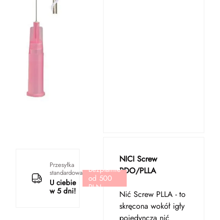
NICI Screw
Przesyłka
Bezpłatnie
PDO/PLLA
standardowa
od 500
U ciebie
PLN
w 5 dni!
Nić Screw PLLA - to
skręcona wokół igły
pojedyncza nić