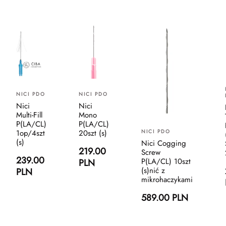
NICI PDO
NICI PDO
Nici
Nici
Multi-Fill
Mono
P(LA/CL)
P(LA/CL)
NICI PDO
1op/4szt
20szt (s)
(s)
Nici Cogging
219.00
Screw
239.00
P(LA/CL) 10szt
PLN
(s)nić z
PLN
mikrohaczykami
589.00 PLN