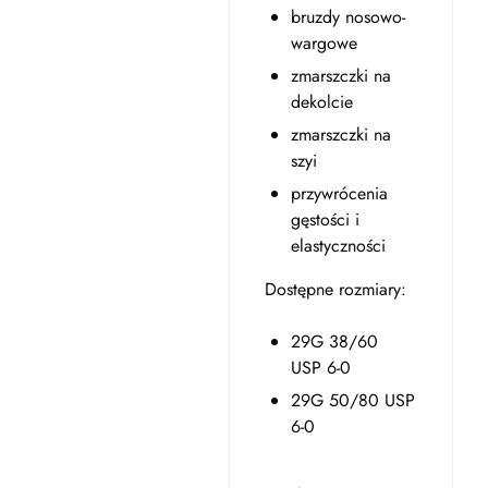
bruzdy nosowo-
wargowe
zmarszczki na
dekolcie
zmarszczki na
szyi
przywrócenia
gęstości i
elastyczności
Dostępne rozmiary:
29G 38/60
USP 6-0
29G 50/80 USP
6-0