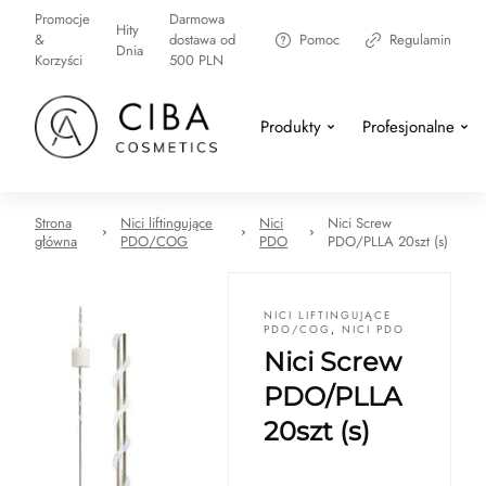
Promocje
Darmowa
Hity
&
dostawa od
Pomoc
Regulamin
Dnia
Korzyści
500 PLN
Produkty
Profesjonalne
Strona
Nici liftingujące
Nici
Nici Screw
główna
PDO/COG
PDO
PDO/PLLA 20szt (s)
NICI LIFTINGUJĄCE
PDO/COG
,
NICI PDO
Nici Screw
PDO/PLLA
20szt (s)