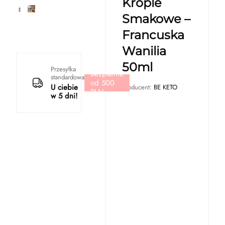
Krople
Smakowe –
Francuska
Wanilia
50ml
Przesyłka
Bezpłatnie
standardowa
od 500
U ciebie
Producent:
BE KETO
PLN
w 5 dni!