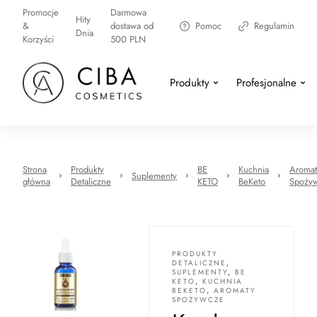
Promocje
Darmowa
Hity
&
dostawa od
Pomoc
Regulamin
Dnia
Korzyści
500 PLN
Produkty
Profesjonalne
Strona
Produkty
BE
Kuchnia
Aromat
Suplementy
główna
Detaliczne
KETO
BeKeto
Spoży
PRODUKTY
DETALICZNE
,
SUPLEMENTY
,
BE
KETO
,
KUCHNIA
BEKETO
,
AROMATY
SPOŻYWCZE