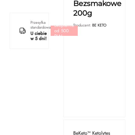
Bezsmakowe
200g
Przesyłka
Bezpłatnie
Producent:
BE KETO
standardowa
od 500
U ciebie
PLN
w 5 dni!
BeKeto™ Ketolytes