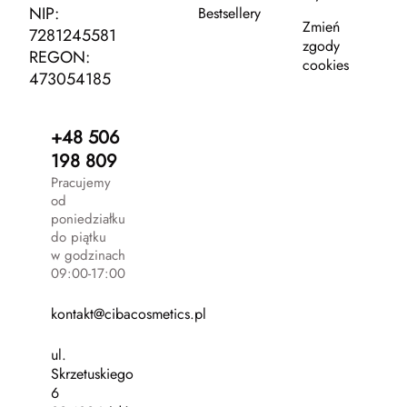
NIP:
Bestsellery
Zmień
7281245581
zgody
REGON:
cookies
473054185
+48 506
198 809
Pracujemy
od
poniedziałku
do piątku
w godzinach
09:00-17:00
kontakt@cibacosmetics.pl
ul.
Skrzetuskiego
6