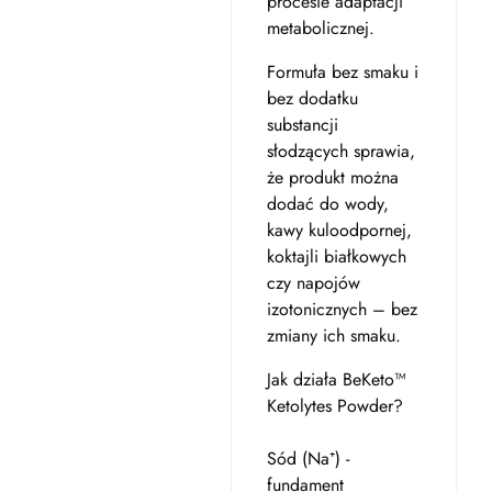
procesie adaptacji
metabolicznej.
Formuła bez smaku i
bez dodatku
substancji
słodzących sprawia,
że produkt można
dodać do wody,
kawy kuloodpornej,
koktajli białkowych
czy napojów
izotonicznych – bez
zmiany ich smaku.
Jak działa BeKeto™
Ketolytes Powder?
Sód (Na⁺) -
fundament