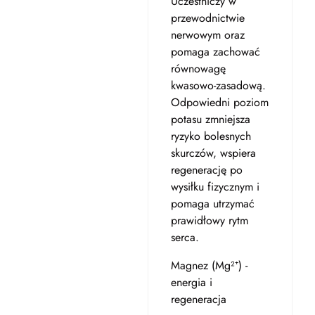
Uczestniczy w
przewodnictwie
nerwowym oraz
pomaga zachować
równowagę
kwasowo-zasadową.
Odpowiedni poziom
potasu zmniejsza
ryzyko bolesnych
skurczów, wspiera
regenerację po
wysiłku fizycznym i
pomaga utrzymać
prawidłowy rytm
serca.
Magnez (Mg²⁺) -
energia i
regeneracja