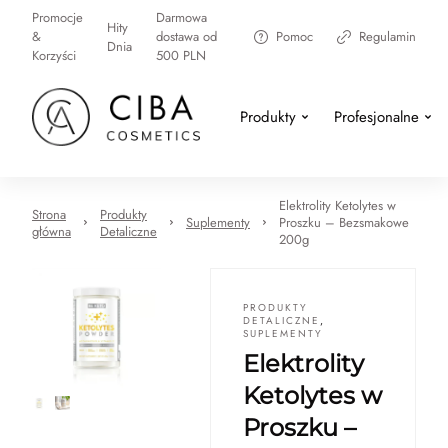
Promocje
Darmowa
Hity
&
dostawa od
Pomoc
Regulamin
Dnia
Korzyści
500 PLN
Produkty
Profesjonalne
Elektrolity Ketolytes w
Strona
Produkty
Suplementy
Proszku – Bezsmakowe
główna
Detaliczne
200g
PRODUKTY
DETALICZNE
,
SUPLEMENTY
Elektrolity
Ketolytes w
Proszku –