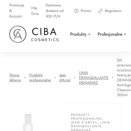
Promocje
Darmowa
Hity
&
dostawa od
Pomoc
Regulamin
Dnia
Korzyści
500 PLN
Produkty
Profesjonalne
Żel
przeciws
oczyszcz
LINIA
Strona
Produkty
Jean
twarzy-J
DEMAQUILLANTE
główna
profesjonalne
d'Arcel
DEMAQU
DEMAKIJAŻ
Anti-Agi
Cleansin
200ml
PRODUKTY
PROFESJONALNE
,
JEAN D'ARCEL
,
LINIA
DEMAQUILLANTE
DEMAKIJAŻ