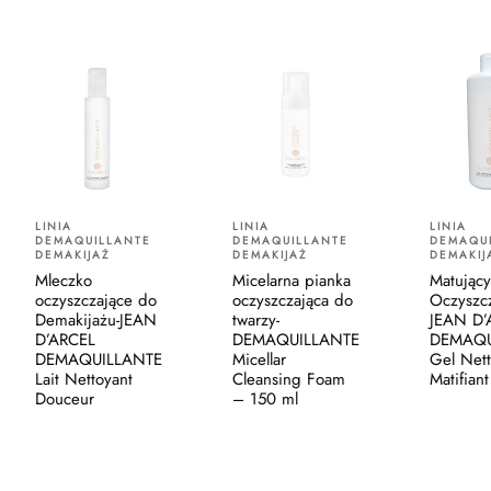
LINIA
LINIA
LINIA
DEMAQUILLANTE
DEMAQUILLANTE
DEMAQU
DEMAKIJAŻ
DEMAKIJAŻ
DEMAKIJ
Mleczko
Micelarna pianka
Matujący
oczyszczające do
oczyszczająca do
Oczyszcz
Demakijażu-JEAN
twarzy-
JEAN D’
D’ARCEL
DEMAQUILLANTE
DEMAQU
DEMAQUILLANTE
Micellar
Gel Nett
Lait Nettoyant
Cleansing Foam
Matifiant
Douceur
– 150 ml