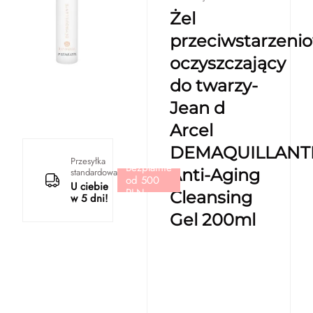
Żel
przeciwstarzeni
oczyszczający
do twarzy-
Jean d
Arcel
DEMAQUILLANT
Przesyłka
Bezpłatnie
Anti-Aging
standardowa
od 500
U ciebie
PLN
Cleansing
w 5 dni!
Gel 200ml