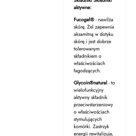
Składniki Składniki
aktywne:
Fucogel®
- nawilża
skórę. Żel zapewnia
aksamitną w dotyku
skórę i jest dobrze
tolerowanym
składnikiem o
właściwościach
łagodzących.
Glycoin®natural
- to
wielofunkcyjny
aktywny składnik
przeciwstarzeniowy
o właściwościach
stymulujących
komórki. Zastrzyk
energii rewitalizuje,