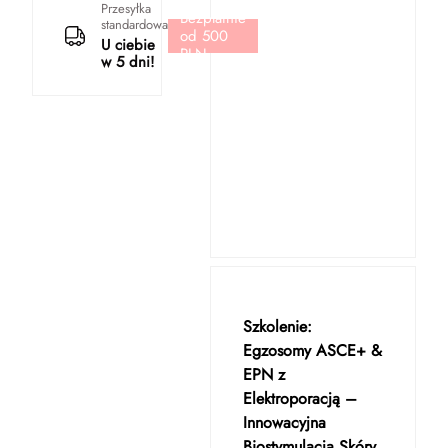
Przesyłka
Bezpłatnie
standardowa
od 500
U ciebie
PLN
w 5 dni!
Szkolenie:
Egzosomy ASCE+ &
EPN z
Elektroporacją –
Innowacyjna
Biostymulacja Skóry