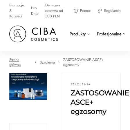
Promocje
Darmowa
Hity
&
dostawa od
Pomoc
Regulamin
Dnia
Korzyści
500 PLN
Produkty
Profesjonalne
Strona
ZASTOSOWANIE ASCE+
Szkolenia
główna
egzosomy
SZKOLENIA
ZASTOSOWANIE
ASCE+
egzosomy