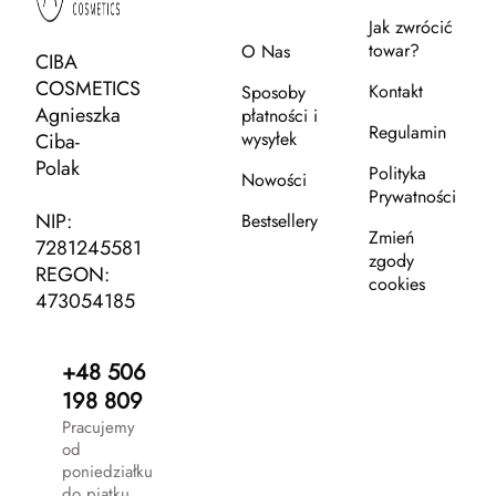
Jak zwrócić
towar?
O Nas
CIBA
COSMETICS
Kontakt
Sposoby
Agnieszka
płatności i
Regulamin
wysyłek
Ciba-
Polak
Polityka
Nowości
Prywatności
NIP:
Bestsellery
Zmień
7281245581
zgody
REGON:
cookies
473054185
+48 506
198 809
Pracujemy
od
poniedziałku
do piątku