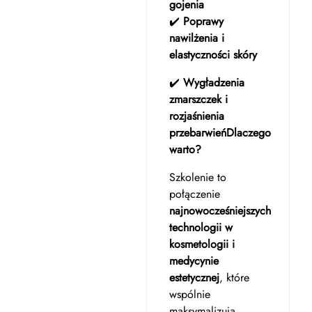
gojenia
✔️
Poprawy
nawilżenia i
elastyczności skóry
✔️
Wygładzenia
zmarszczek i
rozjaśnienia
przebarwień
Dlaczego
warto?
Szkolenie to
połączenie
najnowocześniejszych
technologii w
kosmetologii i
medycynie
estetycznej
, które
wspólnie
maksymalizują