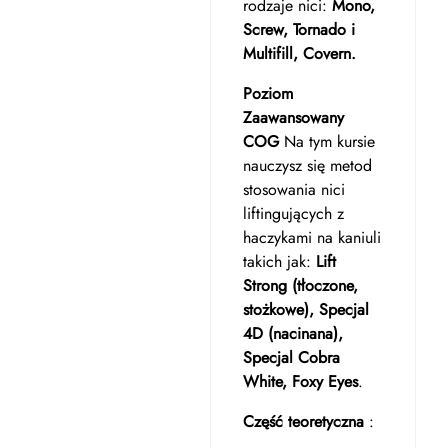
rodzaje nici:
Mono,
Screw, Tornado i
Multifill, Covern.
Poziom
Zaawansowany
COG
Na tym kursie
nauczysz się metod
stosowania nici
liftingujących z
haczykami na kaniuli
takich jak:
Lift
Strong (tłoczone,
stożkowe), Specjal
4D (nacinana),
Specjal Cobra
White, Foxy Eyes
.
Część teoretyczna
: