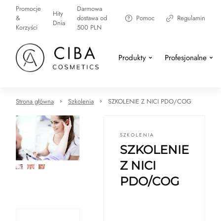
Promocje
Darmowa
Hity
&
dostawa od
Pomoc
Regulamin
Dnia
Korzyści
500 PLN
Produkty
Profesjonalne
Strona główna
Szkolenia
SZKOLENIE Z NICI PDO/COG
SZKOLENIA
SZKOLENIE
Z NICI
PDO/COG