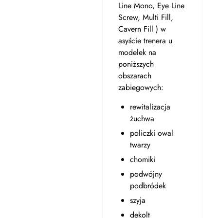
Line Mono, Eye Line
Screw, Multi Fill,
Cavern Fill ) w
asyście trenera u
modelek na
poniższych
obszarach
zabiegowych:
rewitalizacja
żuchwa
policzki owal
twarzy
chomiki
podwójny
podbródek
szyja
dekolt