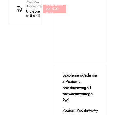
Przesyłka
Bezpłatnie
standardowa
od 500
U ciebie
PLN
w 5 dni!
Szkolenie składa sie
z Poziomu
podstawowego i
zaawansowanego
2w1
Poziom Podstawowy