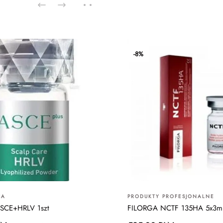
-8%
IA
PRODUKTY PROFESJONALNE
SCE+HRLV 1szt
FILORGA NCTF 135HA 5x3m