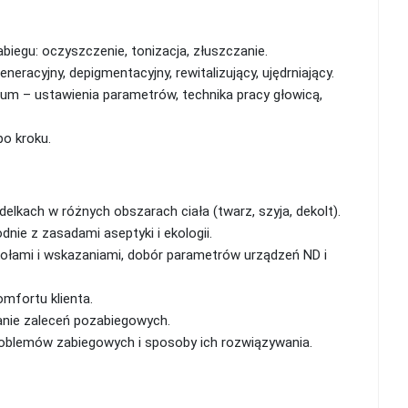
iegu: oczyszczenie, tonizacja, złuszczanie.
racyjny, depigmentacyjny, rewitalizujący, ujędrniający.
tum – ustawienia parametrów, technika pracy głowicą,
po kroku.
kach w różnych obszarach ciała (twarz, szyja, dekolt).
nie z zasadami aseptyki i ekologii.
łami i wskazaniami, dobór parametrów urządzeń ND i
mfortu klienta.
anie zaleceń pozabiegowych.
oblemów zabiegowych i sposoby ich rozwiązywania.