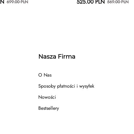
LN
525.00 PLN
699.00 PLN
569.00 PLN
Nasza Firma
O Nas
Sposoby płatności i wysyłek
Nowości
Bestsellery