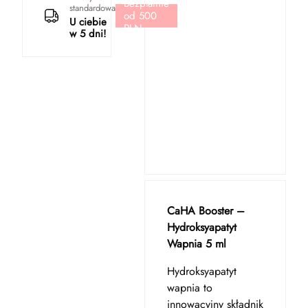
Bezpłatnie
standardowa
od 500
U ciebie
PLN
w 5 dni!
CaHA Booster –
Hydroksyapatyt
Wapnia 5 ml
Hydroksyapatyt
wapnia to
innowacyjny składnik