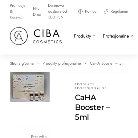
Promocje
Darmowa
Hity
&
dostawa od
Pomoc
Regulamin
Dnia
Korzyści
500 PLN
Produkty
Profesjonalne
Strona główna
Produkty profesjonalne
CaHA Booster – 5ml
PRODUKTY
PROFESJONALNE
CaHA
Booster –
5ml
Przesyłka