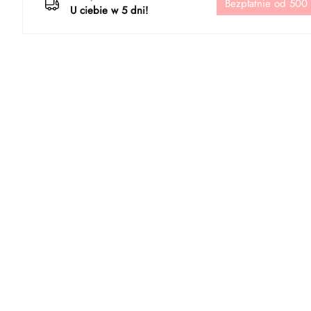
Bezpłatnie od 500
U ciebie w 5 dni!