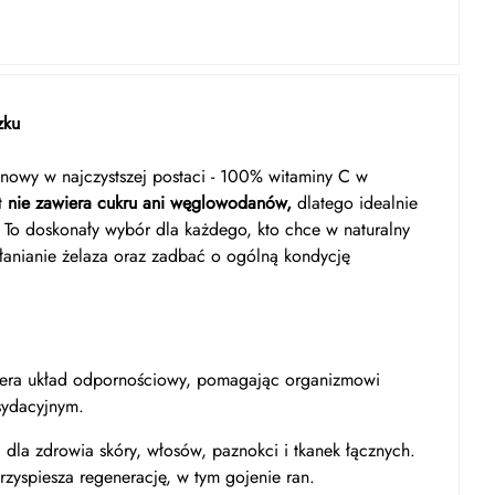
zku
nowy w najczystszej postaci - 100% witaminy C w
t
nie zawiera cukru ani węglowodanów,
dlatego idealnie
b. To doskonały wybór dla każdego, kto chce w naturalny
anianie żelaza oraz zadbać o ogólną kondycję
iera układ odpornościowy, pomagając organizmowi
ksydacyjnym.
 dla zdrowia skóry, włosów, paznokci i tkanek łącznych.
rzyspiesza regenerację, w tym gojenie ran.