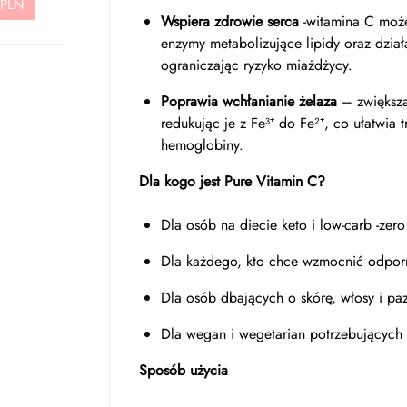
 PLN
Wspiera zdrowie serca
-witamina C moż
enzymy metabolizujące lipidy oraz dzia
ograniczając ryzyko miażdżycy.
Poprawia wchłanianie żelaza
– zwiększa
redukując je z Fe³⁺ do Fe²⁺, co ułatwia
hemoglobiny.
Dla kogo jest Pure Vitamin C?
Dla osób na diecie keto i low-carb -ze
Dla każdego, kto chce wzmocnić odporn
Dla osób dbających o skórę, włosy i pa
Dla wegan i wegetarian potrzebujących 
Sposób użycia