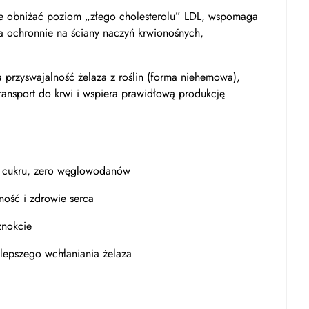
e obniżać poziom „złego cholesterolu” LDL, wspomaga
ła ochronnie na ściany naczyń krwionośnych,
 przyswajalność żelaza z roślin (forma niehemowa),
 transport do krwi i wspiera prawidłową produkcję
ro cukru, zero węglowodanów
ość i zdrowie serca
znokcie
lepszego wchłaniania żelaza