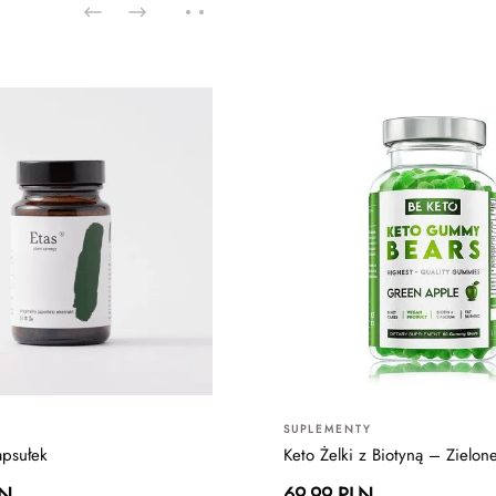
SUPLEMENTY
apsułek
Keto Żelki z Biotyną – Zielon
LN
69.99 PLN