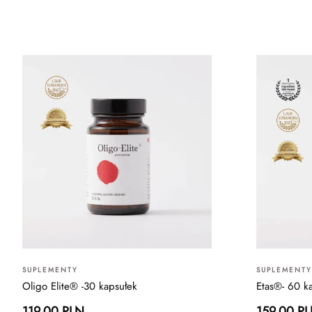
SUPLEMENTY
SUPLEMENTY
Oligo Elite® -30 kapsułek
Etas®- 60 k
119.00 PLN
159.00 P