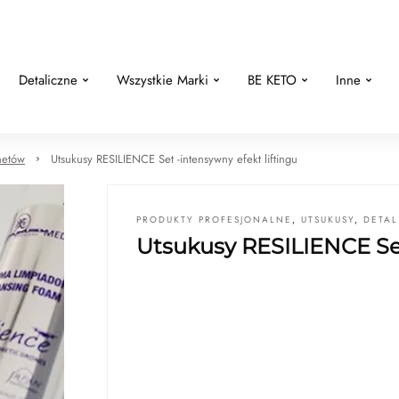
Detaliczne
Wszystkie Marki
BE KETO
Inne
netów
Utsukusy RESILIENCE Set -intensywny efekt liftingu
PRODUKTY PROFESJONALNE
,
UTSUKUSY
,
DETAL
Utsukusy RESILIENCE Set