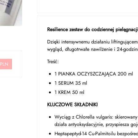
Resilience zestaw do codziennej pielęgnacji
Dzięki intensywnemu działaniu liftingujące
wygląd, długotrwałe nawilżenie i 24-godzin
Treść:
 PLN
1 PIANKA OCZYSZCZAJĄCA 200 ml
1 SERUM 35 ml
1 KREM 50 ml
KLUCZOWE SKŁADNIKI
Wyciąg z Chlorella vulgaris: skierowany 
działa antyoksydacyjnie, przyspiesza goj
Heptapeptyd-14 Cu-Palmitoilu bezpośredn