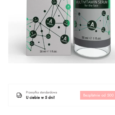
Przesyłka standardowa
Bezpłatnie od 500
U ciebie w 5 dni!