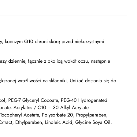
y, koenzym Q10 chroni skórę przed niekorzystnymi
azy dziennie, łącznie z okolicą wokół oczu, następnie
szonej wrażliwości na składniki. Unikać dostania się do
col, PEG-7 Glyceryl Cocoate, PEG-40 Hydrogenated
onate, Acrylates / C10 – 30 Alkyl Acrylate
Tocopheryl Acetate, Polysorbate 20, Propylparaben,
Extract, Ethylparaben, Linoleic Acid, Glycine Soya Oil,