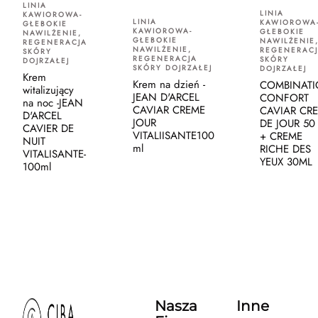
LINIA
LINIA
KAWIOROWA-
LINIA
KAWIOROWA
GŁEBOKIE
KAWIOROWA-
GŁEBOKIE
NAWILŻENIE,
GŁEBOKIE
NAWILŻENIE
REGENERACJA
NAWILŻENIE,
REGENERAC
SKÓRY
REGENERACJA
SKÓRY
DOJRZAŁEJ
SKÓRY DOJRZAŁEJ
DOJRZAŁEJ
Krem
Krem na dzień -
COMBINAT
witalizujący
JEAN D'ARCEL
CONFORT
na noc -JEAN
CAVIAR CREME
CAVIAR CR
D'ARCEL
JOUR
DE JOUR 50
CAVIER DE
VITALIISANTE100
+ CREME
NUIT
ml
RICHE DES
VITALISANTE-
YEUX 30ML
100ml
Nasza
Inne