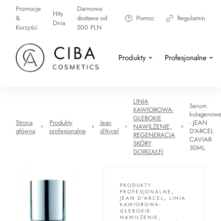
Promocje
Darmowa
Hity
&
dostawa od
Pomoc
Regulamin
Dnia
Korzyści
500 PLN
Produkty
Profesjonalne
LINIA
Serum
KAWIOROWA-
kolagenow
GŁEBOKIE
Strona
Produkty
Jean
- JEAN
NAWILŻENIE,
główna
profesjonalne
d'Arcel
D'ARCEL
REGENERACJA
CAVIAR
SKÓRY
30ML
DOJRZAŁEJ
PRODUKTY
PROFESJONALNE
,
JEAN D'ARCEL
,
LINIA
KAWIOROWA-
GŁEBOKIE
NAWILŻENIE,