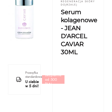
REGENERACJA SKÓRY
DOJRZAŁEJ
Serum
kolagenowe
- JEAN
D'ARCEL
CAVIAR
30ML
Przesyłka
Bezpłatnie
standardowa
od 500
U ciebie
PLN
w 5 dni!