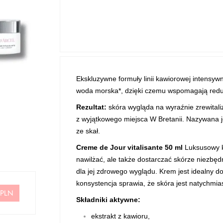
Ekskluzywne formuły linii kawiorowej intensywn
woda morska*, dzięki czemu wspomagają reduk
Rezultat:
skóra wygląda na wyraźnie zrewital
z wyjątkowego miejsca W Bretanii. Nazywana 
ze skał.
Creme de Jour vitalisante 50 ml
Luksusowy kr
nawilżać, ale także dostarczać skórze niezbęd
dla jej zdrowego wyglądu. Krem jest idealny d
konsystencja sprawia, że skóra jest natychmia
 PLN
Składniki aktywne:
ekstrakt z kawioru,