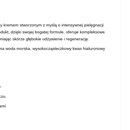
ny kremem stworzonym z myślą o intensywnej pielęgnacji
odukt, dzięki swojej bogatej formule, oferuje kompleksowe
iając skórze głębokie odżywienie i regenerację.
lana woda morska, wysokocząsteczkowy kwas hialuronowy
w
oczu
ami