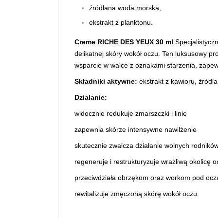
źródlana woda morska,
ekstrakt z planktonu.
Creme RICHE DES YEUX 30 ml
Specjalistycz
delikatnej skóry wokół oczu. Ten luksusowy pr
wsparcie w walce z oznakami starzenia, zapewn
Składniki aktywne:
ekstrakt z kawioru, źród
Dzialanie:
widocznie redukuje zmarszczki i linie
zapewnia skórze intensywne nawilżenie
skutecznie zwalcza działanie wolnych rodnikó
regeneruje i restrukturyzuje wrażliwą okolicę 
przeciwdziała obrzękom oraz workom pod ocz
rewitalizuje zmęczoną skórę wokół oczu.