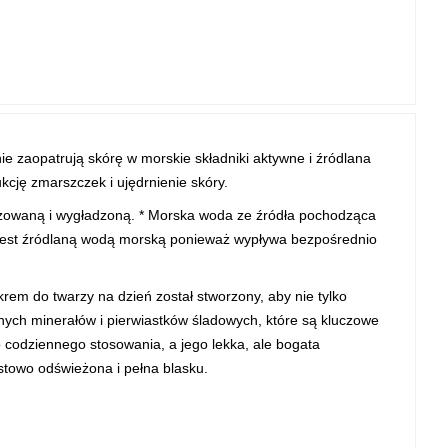
ie zaopatrują skórę w morskie składniki aktywne i źródlana
cję zmarszczek i ujędrnienie skóry.
izowaną i wygładzoną. * Morska woda ze źródła pochodząca
jest źródlaną wodą morską ponieważ wypływa bezpośrednio
em do twarzy na dzień został stworzony, aby nie tylko
nych minerałów i pierwiastków śladowych, które są kluczowe
o codziennego stosowania, a jego lekka, ale bogata
stowo odświeżona i pełna blasku.