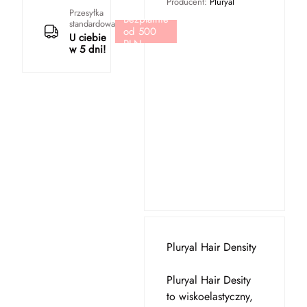
Producent:
Pluryal
Przesyłka
Bezpłatnie
standardowa
od 500
U ciebie
PLN
w 5 dni!
Pluryal Hair Density
Pluryal Hair Desity
to wiskoelastyczny,