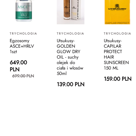
TRYCHOLOGIA
TRYCHOLOGIA
TRYCHOLOGIA
Egzosomy
Utsukusy-
Utsukusy-
ASCE+HRLV
GOLDEN
CAPILAR
1szt
GLOW DRY
PROTECT
OIL - suchy
HAIR
649.00
olejek do
SUNSCREEN
ciała i wlosów
150 ML
PLN
50ml
699.00 PLN
159.00 PLN
139.00 PLN