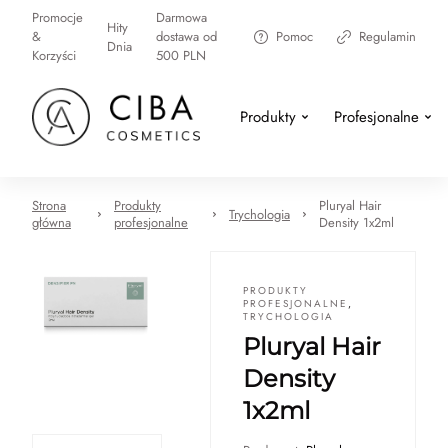
Promocje
Darmowa
Hity
&
dostawa od
Pomoc
Regulamin
Dnia
Korzyści
500 PLN
Produkty
Profesjonalne
Strona
Produkty
Pluryal Hair
Trychologia
główna
profesjonalne
Density 1x2ml
PRODUKTY
PROFESJONALNE
,
TRYCHOLOGIA
Pluryal Hair
Density
1x2ml