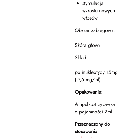
stymulacja
wzrostu nowych
włosów
Obszar zabiegowy:
Skóra głowy
Skład:
polinukleotydy 15mg
( 7,5 mg/ml)
Opakowanie:
Ampułkostrzykawka
o pojemności 2ml
Przeznaczony do
stosowania