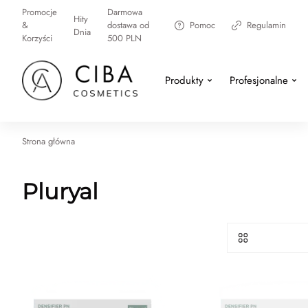
Promocje
Darmowa
Hity
&
dostawa od
Pomoc
Regulamin
Dnia
Korzyści
500 PLN
Produkty
Profesjonalne
Strona główna
Pluryal