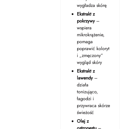
wygładza skórę
Ekstrakt z
pokrzywy
–
wspiera
mikrokrążenie,
pomaga
poprawić koloryt
i „zmęczony”
wygląd skóry
Ekstrakt z
lawendy
–
działa
tonizująco,
łagodzi i
przywraca skórze
świeżość
Olej z
ostropestu
–