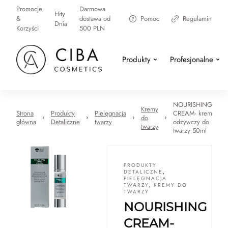
Promocje
Darmowa
Hity
&
dostawa od
Pomoc
Regulamin
Dnia
Korzyści
500 PLN
Produkty
Profesjonalne
NOURISHING
Kremy
Strona
Produkty
Pielęgnacja
CREAM- krem
do
główna
Detaliczne
twarzy
odżywczy do
twarzy
twarzy 50ml
PRODUKTY
DETALICZNE
,
PIELĘGNACJA
TWARZY
,
KREMY DO
TWARZY
NOURISHING
CREAM-