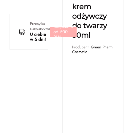
krem
odżywczy
Przesyłka
do twarzy
Bezpłatnie
standardowa
od 500
50ml
U ciebie
PLN
w 5 dni!
Producent:
Green Pharm
Cosmetic