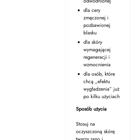
odwodnionej
dla cery
zmęczonej i
pozbawionej
blasku
dla skóry
wymagającej
regeneracji i
wzmocnienia
dla osób, które
chcą „efektu
wygładzenia” już
po kilku użyciach
Sposób użycia
Stosuj na
oczyszczoną skórę
twarzy rano i