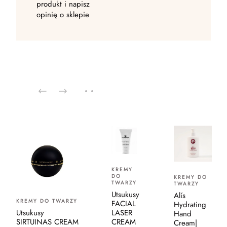
produkt i napisz
opinię o sklepie
KREMY
DO
KREMY DO
TWARZY
TWARZY
Utsukusy
Alís
KREMY DO TWARZY
FACIAL
Hydrating
Utsukusy
LASER
Hand
SIRTUINAS CREAM
CREAM
Cream|