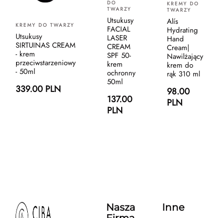
DO
KREMY DO
TWARZY
TWARZY
Utsukusy
Alís
KREMY DO TWARZY
FACIAL
Hydrating
Utsukusy
LASER
Hand
SIRTUINAS CREAM
CREAM
Cream|
- krem
SPF 50-
Nawilżający
przeciwstarzeniowy
krem
krem do
- 50ml
ochronny
rąk 310 ml
50ml
339.00 PLN
98.00
137.00
PLN
PLN
Nasza
Inne