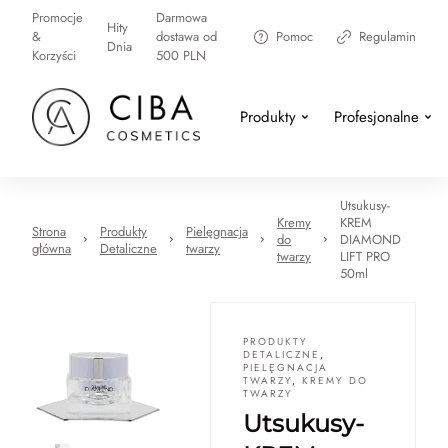
Promocje
Darmowa
Hity
&
dostawa od
Pomoc
Regulamin
Dnia
Korzyści
500 PLN
Produkty
Profesjonalne
Utsukusy-
Kremy
KREM
Strona
Produkty
Pielęgnacja
do
DIAMOND
główna
Detaliczne
twarzy
twarzy
LIFT PRO
50ml
PRODUKTY
DETALICZNE
,
PIELĘGNACJA
TWARZY
,
KREMY DO
TWARZY
Utsukusy-