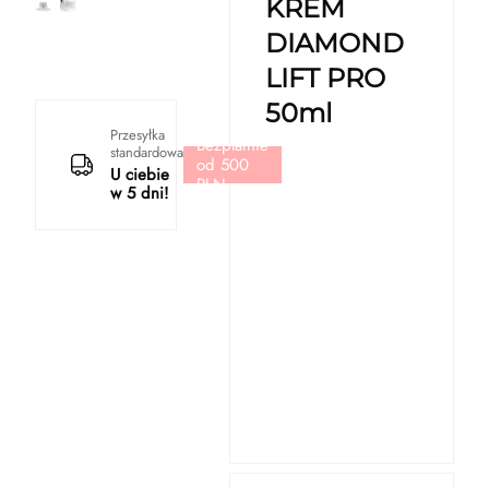
KREM
DIAMOND
LIFT PRO
50ml
Przesyłka
Bezpłatnie
standardowa
od 500
U ciebie
PLN
w 5 dni!