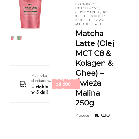
PRODUKTY
DETALICZNE
,
SUPLEMENTY
,
BE
KETO
,
KUCHNIA
BEKETO
,
KAWA
MATCHE LATTE
Matcha
Latte (Olej
MCT C8 &
Kolagen &
Ghee) –
Przesyłka
Bezpłatnie
standardowa
Świeża
od 500
U ciebie
PLN
Malina
w 5 dni!
250g
Producent:
BE KETO