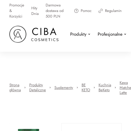
Promocje
Darmowa
Hity
&
dostawa od
Pomoc
Regulamin
Dnia
Korzyści
500 PLN
Produkty
Profesjonalne
Kawa
Strona
Produkty
BE
Kuchnia
Suplementy
Match
główna
Detaliczne
KETO
BeKeto
Latte