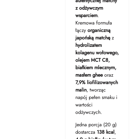
autentycznej matchy
z odżywczym
wsparciem
.
Kremowa formuła
łączy
organiczną
japońską matchę
z
hydrolizatem
kolagenu wołowego,
olejem MCT C8,
białkiem mlecznym,
masłem ghee
oraz
7,9% liofilizowanych
malin
, tworząc
napój pełen smaku i
wartości
odżywczych.
Jedna porcja (20 g)
dostarcza
138 kcal
,