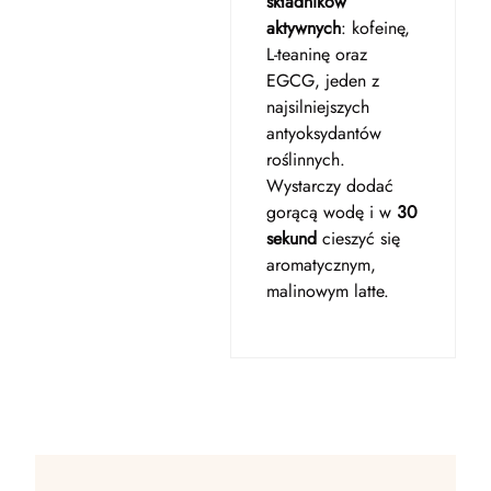
składników
aktywnych
: kofeinę,
L-teaninę oraz
EGCG, jeden z
najsilniejszych
antyoksydantów
roślinnych.
Wystarczy dodać
gorącą wodę i w
30
sekund
cieszyć się
aromatycznym,
malinowym latte.