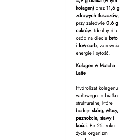
4,9 g białka (w tym
kolagen)
oraz
11,6 g
zdrowych tłuszczów
,
przy zaledwie
0,6 g
cukrów
. Idealny dla
osób na diecie
keto
i low-carb
, zapewnia
energię i sytość.
Kolagen w Matcha
Latte
Hydrolizat kolagenu
wołowego to białko
strukturalne, które
buduje
skórę, włosy,
paznokcie, stawy i
kości
. Po 25. roku
życia organizm