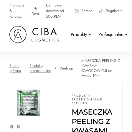
Promocje
Darmowa
Hity
&
dostawa od
Pomoc
Regulamin
Dnia
Korzyści
500 PLN
Produkty
Profesjonalne
MASECZKA PEELING Z
Strona
Produkty
KWASAMI
Peelingi
główna
profesjonalne
OWOCOWYMI do
twarzy 10ml
PRODUKTY
PROFESJONALNE
,
PEELINGI
MASECZKA
PEELING Z
KWASAMI