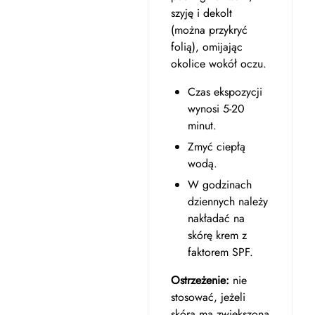
szyję i dekolt
(można przykryć
folią), omijając
okolice wokół oczu.
Czas ekspozycji
wynosi 5-20
minut.
Zmyć ciepłą
wodą.
W godzinach
dziennych należy
nakładać na
skórę krem z
faktorem SPF.
Ostrzeżenie:
nie
stosować, jeżeli
skóra ma zwiększoną