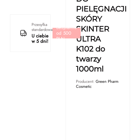
PIELĘGNACJI
SKÓRY
Przesyłka
Bezpłatnie
SKINTER
standardowa
od 500
U ciebie
ULTRA
PLN
w 5 dni!
K102 do
twarzy
1000ml
Producent:
Green Pharm
Cosmetic