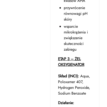
kwasów AHA
przywrócenie
równowagi pH
skóry
wsparcie
mikrokrążenia i
zwiększenie
skuteczności
zabiegu
ETAP 3 – ŻEL
OKSYGENATOR
Skład (INCI):
Aqua,
Poloxamer 407,
Hydrogen Peroxide,
Sodium Benzoate
Działanie: