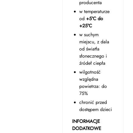
producenta
w temperaturze
od
+5°C do
+25°C
w suchym
miejscu, z dala
od światła
słonecznego i
źródeł ciepła
wilgotność
względna
powietrza: do
75%
chronić przed
dostępem dzieci
INFORMACJE
DODATKOWE