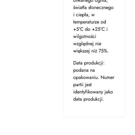
otwartego ognia,
światła słonecznego
i ciepła, w
temperaturze od
+5°C do +25°C i
wilgotności
względnej nie
większej niż 75%.
Data produkcji:
podana na
opakowaniu. Numer
partii jest
identyfikowany jako
data produkcji.