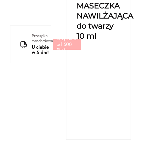
MASECZKA
NAWILŻAJĄCA
do twarzy
10 ml
Przesyłka
Bezpłatnie
standardowa
od 500
U ciebie
PLN
w 5 dni!