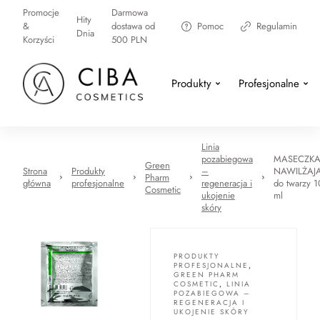
Promocje
Darmowa
Hity
&
dostawa od
Pomoc
Regulamin
Dnia
Korzyści
500 PLN
Produkty
Profesjonalne
Linia
pozabiegowa
MASECZK
Green
Strona
Produkty
–
NAWILŻAJ
Pharm
główna
profesjonalne
regeneracja i
do twarzy 1
Cosmetic
ukojenie
ml
skóry
PRODUKTY
PROFESJONALNE
,
GREEN PHARM
COSMETIC
,
LINIA
POZABIEGOWA –
REGENERACJA I
UKOJENIE SKÓRY