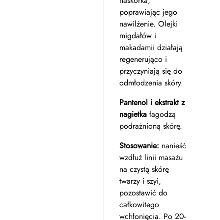
naskórka,
poprawiając jego
nawilżenie. Olejki
migdałów i
makadamii działają
regenerująco i
przyczyniają się do
odmłodzenia skóry.
Pantenol i ekstrakt z
nagietka
łagodzą
podrażnioną skórę.
Stosowanie:
nanieść
wzdłuż linii masażu
na czystą skórę
twarzy i szyi,
pozostawić do
całkowitego
wchłonięcia. Po 20-