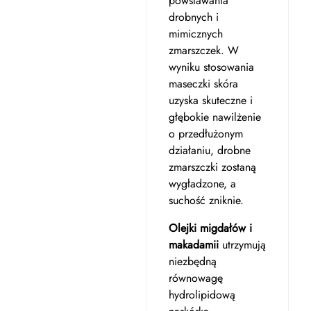
powstawania
drobnych i
mimicznych
zmarszczek. W
wyniku stosowania
maseczki skóra
uzyska skuteczne i
głębokie nawilżenie
o przedłużonym
działaniu, drobne
zmarszczki zostaną
wygładzone, a
suchość zniknie.
Olejki migdałów i
makadamii
utrzymują
niezbędną
równowagę
hydrolipidową