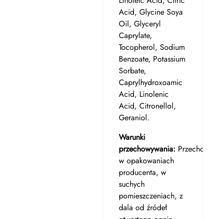
Linoleic Acid, Citric
Acid, Glycine Soya
Oil, Glyceryl
Caprylate,
Tocopherol, Sodium
Benzoate, Potassium
Sorbate,
Caprylhydroxoamic
Acid, Linolenic
Acid, Citronellol,
Geraniol.
Warunki
przechowywania:
Przechowyw
w opakowaniach
producenta, w
suchych
pomieszczeniach, z
dala od źródeł