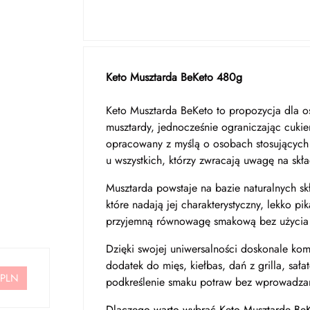
Keto Musztarda BeKeto 480g
Keto Musztarda BeKeto to propozycja dla o
musztardy, jednocześnie ograniczając cukie
opracowany z myślą o osobach stosujących d
u wszystkich, którzy zwracają uwagę na skł
Musztarda powstaje na bazie naturalnych sk
które nadają jej charakterystyczny, lekko p
przyjemną równowagę smakową bez użycia 
Dzięki swojej uniwersalności doskonale ko
dodatek do mięs, kiełbas, dań z grilla, sa
 PLN
podkreślenie smaku potraw bez wprowadzan
Dlaczego warto wybrać Keto Musztardę Be