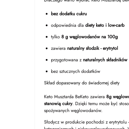
bez dodatku cukru
odpowiednia dla
diety keto i low-carb
tylko
8 g węglowodanów na 100g
zawiera
naturalny słodzik - erytrytol
przygotowana z
naturalnych składników
bez sztucznych dodatków
Skład dopasowany do świadomej diety
Keto Musztarda BeKeto zawiera
8g węglow
stanowią cukry
. Dzięki temu może być stoso
spożywanych węglowodanów.
Słodycz w produkcie pochodzi z erytrytolu 
ketogenicznych i niskowęglowodanowych. W