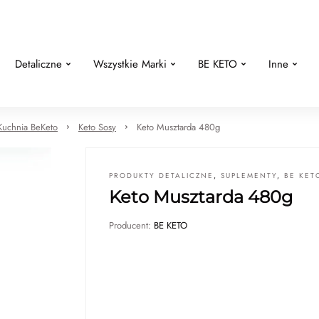
Detaliczne
Wszystkie Marki
BE KETO
Inne
Kuchnia BeKeto
Keto Sosy
Keto Musztarda 480g
PRODUKTY DETALICZNE
,
SUPLEMENTY
,
BE KET
Keto Musztarda 480g
Producent:
BE KETO