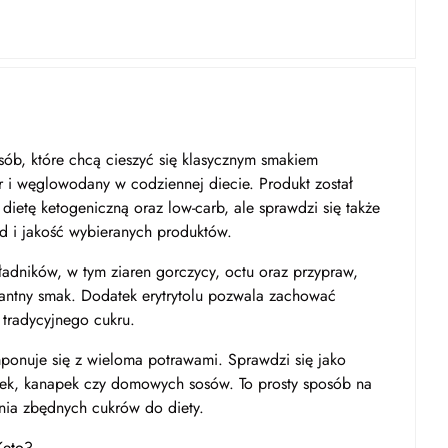
sób, które chcą cieszyć się klasycznym smakiem
r i węglowodany w codziennej diecie. Produkt został
ietę ketogeniczną oraz low-carb, ale sprawdzi się także
ad i jakość wybieranych produktów.
ładników, w tym ziaren gorczycy, octu oraz przypraw,
ikantny smak. Dodatek erytrytolu pozwala zachować
tradycyjnego cukru.
mponuje się z wieloma potrawami. Sprawdzi się jako
łatek, kanapek czy domowych sosów. To prosty sposób na
ia zbędnych cukrów do diety.
Keto?