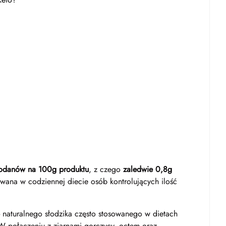
odanów na 100g produktu
, z czego
zaledwie 0,8g
wana w codziennej diecie osób kontrolujących ilość
- naturalnego słodzika często stosowanego w dietach
 połączeniu z ziarnami gorczycy, octem oraz