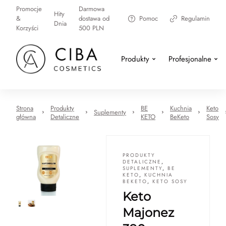
Promocje
Darmowa
Hity
&
dostawa od
Pomoc
Regulamin
Dnia
Korzyści
500 PLN
Produkty
Profesjonalne
Strona
Produkty
BE
Kuchnia
Keto
Suplementy
główna
Detaliczne
KETO
BeKeto
Sosy
PRODUKTY
DETALICZNE
,
SUPLEMENTY
,
BE
KETO
,
KUCHNIA
BEKETO
,
KETO SOSY
Keto
Majonez