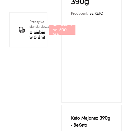
390g
Producent:
BE KETO
Przesyłka
Bezpłatnie
standardowa
od 500
U ciebie
PLN
w 5 dni!
Keto Majonez 390g
- BeKeto