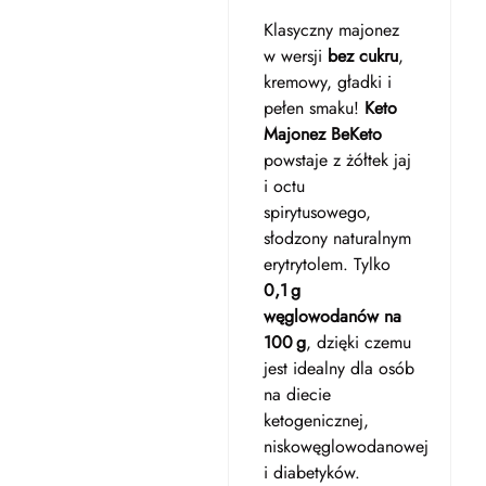
Klasyczny majonez
w wersji
bez cukru
,
kremowy, gładki i
pełen smaku!
Keto
Majonez BeKeto
powstaje z żółtek jaj
i octu
spirytusowego,
słodzony naturalnym
erytrytolem. Tylko
0,1 g
węglowodanów na
100 g
, dzięki czemu
jest idealny dla osób
na diecie
ketogenicznej,
niskowęglowodanowej
i diabetyków.