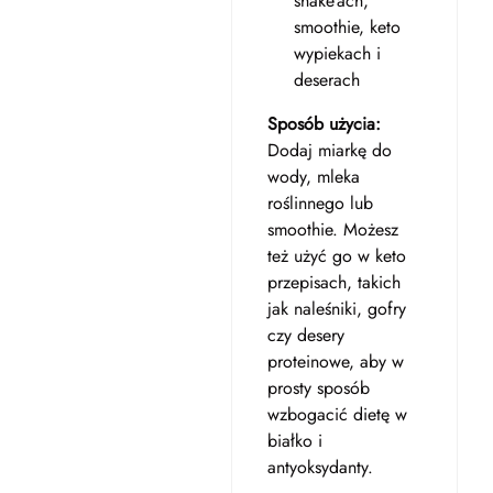
shake’ach,
smoothie, keto
wypiekach i
deserach
Sposób użycia:
Dodaj miarkę do
wody, mleka
roślinnego lub
smoothie. Możesz
też użyć go w keto
przepisach, takich
jak naleśniki, gofry
czy desery
proteinowe, aby w
prosty sposób
wzbogacić dietę w
białko i
antyoksydanty.