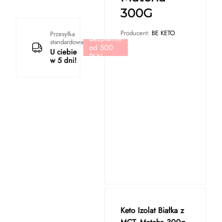
300G
Producent:
BE KETO
Przesyłka
Bezpłatnie
standardowa
od 500
U ciebie
PLN
w 5 dni!
Keto Izolat Białka z