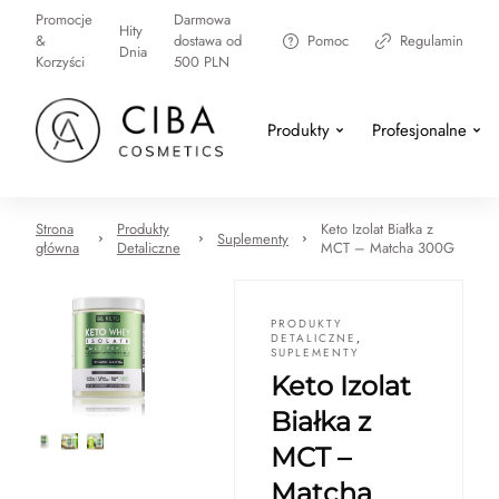
Promocje
Darmowa
Hity
&
dostawa od
Pomoc
Regulamin
Dnia
Korzyści
500 PLN
Produkty
Profesjonalne
Strona
Produkty
Keto Izolat Białka z
Suplementy
główna
Detaliczne
MCT – Matcha 300G
PRODUKTY
DETALICZNE
,
SUPLEMENTY
Keto Izolat
Białka z
MCT –
Matcha