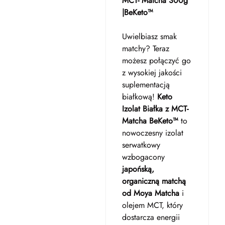
MCT- Matcha 300g
|BeKeto™
Uwielbiasz smak
matchy? Teraz
możesz połączyć go
z wysokiej jakości
suplementacją
białkową!
Keto
Izolat Białka z MCT-
Matcha BeKeto™
to
nowoczesny izolat
serwatkowy
wzbogacony
japońską,
organiczną matchą
od Moya Matcha
i
olejem MCT, który
dostarcza energii