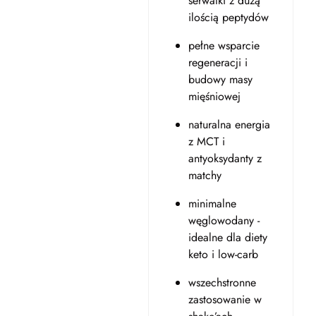
serwatki z dużą
ilością peptydów
pełne wsparcie
regeneracji i
budowy masy
mięśniowej
naturalna energia
z MCT i
antyoksydanty z
matchy
minimalne
węglowodany -
idealne dla diety
keto i low-carb
wszechstronne
zastosowanie w