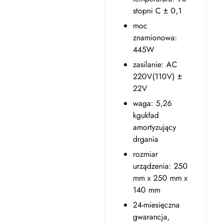
stopni C ± 0,1
moc
znamionowa:
445W
zasilanie: AC
220V(110V) ±
22V
waga: 5,26
kgukład
amortyzujący
drgania
rozmiar
urządzenia: 250
mm x 250 mm x
140 mm
24-miesięczna
gwarancja,