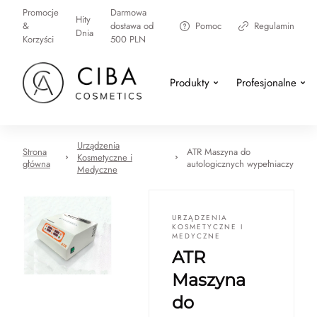
Promocje
Darmowa
Hity
&
dostawa od
Pomoc
Regulamin
Dnia
Korzyści
500 PLN
Produkty
Profesjonalne
Urządzenia
Strona
ATR Maszyna do
Kosmetyczne i
główna
autologicznych wypełniaczy
Medyczne
URZĄDZENIA
KOSMETYCZNE I
MEDYCZNE
ATR
Maszyna
do