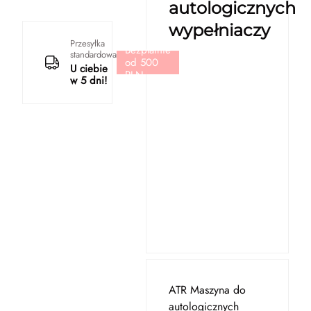
autologicznych
wypełniaczy
Przesyłka
Bezpłatnie
standardowa
od 500
U ciebie
PLN
w 5 dni!
ATR Maszyna do
autologicznych