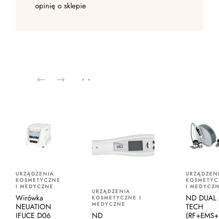
opinię o sklepie
URZĄDZENIA
URZĄDZEN
KOSMETYCZNE
KOSMETYC
I MEDYCZNE
I MEDYCZ
URZĄDZENIA
Wirówka
ND DUAL
KOSMETYCZNE I
MEDYCZNE
NEUATION
TECH
IFUCE D06
(RF+EMS+
ND