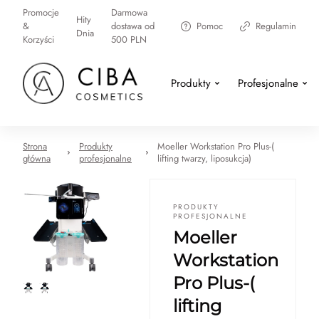
Promocje
Darmowa
Hity
&
dostawa od
Pomoc
Regulamin
Dnia
Korzyści
500 PLN
Produkty
Profesjonalne
Strona
Produkty
Moeller Workstation Pro Plus-(
główna
profesjonalne
lifting twarzy, liposukcja)
PRODUKTY
PROFESJONALNE
Moeller
Workstation
Pro Plus-(
lifting