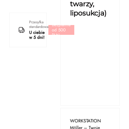
twarzy,
liposukcja)
Przesyłka
Bezpłatnie
standardowa
od 500
U ciebie
PLN
w 5 dni!
WORKSTATION
Möller – Twoje