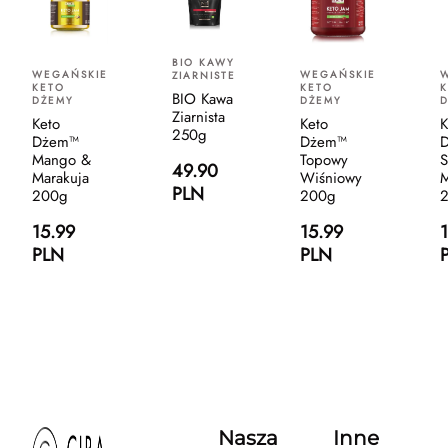
BIO KAWY
WEGAŃSKIE
WEGAŃSKIE
ZIARNISTE
KETO
KETO
BIO Kawa
DŻEMY
DŻEMY
Ziarnista
Keto
Keto
K
250g
Dżem™
Dżem™
Mango &
Topowy
S
49.90
Marakuja
Wiśniowy
M
PLN
200g
200g
15.99
15.99
PLN
PLN
Nasza
Inne