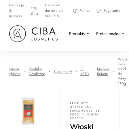
Promocje
Darmowa
Hity
&
dostawa od
Pomoc
Regulamin
Dnia
Korzyści
500 PLN
Produkty
Profesjonalne
Włoski
Keto
Strona
Produkty
BE
Kuchnia
Spód
Suplementy
główna
Detaliczne
KETO
BeKeto
do
Pizzy
180g
PRODUKTY
DETALICZNE
,
SUPLEMENTY
,
BE
KETO
,
KUCHNIA
BEKETO
Włoski