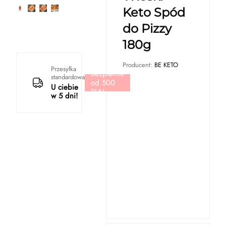
Keto Spód
do Pizzy
180g
Producent:
BE KETO
Przesyłka
Bezpłatnie
standardowa
od 500
U ciebie
PLN
w 5 dni!