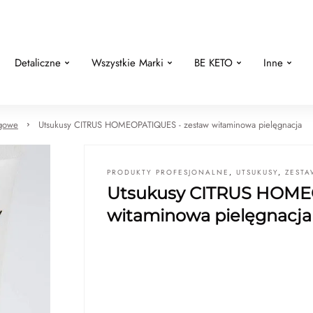
Detaliczne
Wszystkie Marki
BE KETO
Inne
egowe
Utsukusy CITRUS HOMEOPATIQUES - zestaw witaminowa pielęgnacja
PRODUKTY PROFESJONALNE
,
UTSUKUSY
,
ZEST
Utsukusy CITRUS HOME
witaminowa pielęgnacja