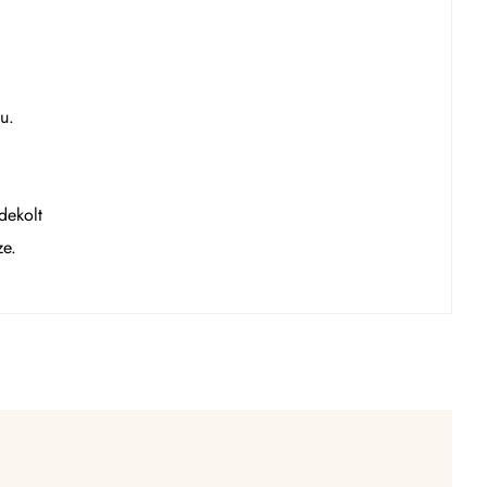
u.
dekolt
ze.