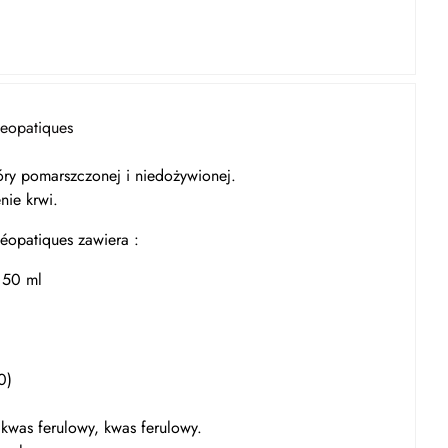
eopatiques
ry pomarszczonej i niedożywionej.
nie krwi.
éopatiques zawiera :
y 50 ml
20)
 kwas ferulowy, kwas ferulowy.