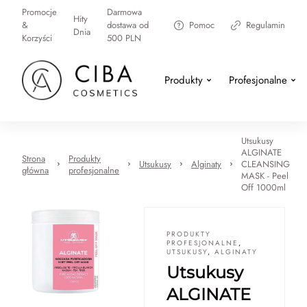
Promocje
Darmowa
Hity
&
dostawa od
Pomoc
Regulamin
Dnia
Korzyści
500 PLN
Produkty
Profesjonalne
Utsukusy
ALGINATE
Strona
Produkty
Utsukusy
Alginaty
CLEANSING
główna
profesjonalne
MASK - Peel
Off 1000ml
PRODUKTY
PROFESJONALNE
,
UTSUKUSY
,
ALGINATY
Utsukusy
ALGINATE