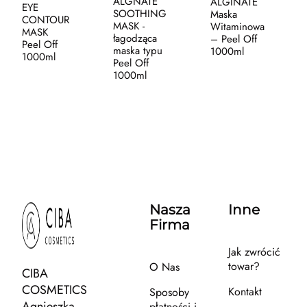
ALGNATE
ALGINATE
EYE
SOOTHING
Maska
CONTOUR
MASK -
Witaminowa
MASK
łagodząca
– Peel Off
Peel Off
maska typu
1000ml
1000ml
Peel Off
1000ml
Nasza
Inne
Firma
Jak zwrócić
towar?
O Nas
CIBA
COSMETICS
Kontakt
Sposoby
Agnieszka
płatności i