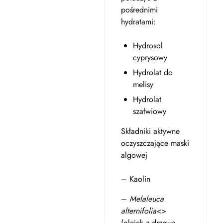
pośrednimi
hydratami:
Hydrosol
cyprysowy
Hydrolat do
melisy
Hydrolat
szałwiowy
Składniki aktywne
oczyszczające maski
algowej
– Kaolin
–
Melaleuca
alternifolia
<>
(olejek z drzewa