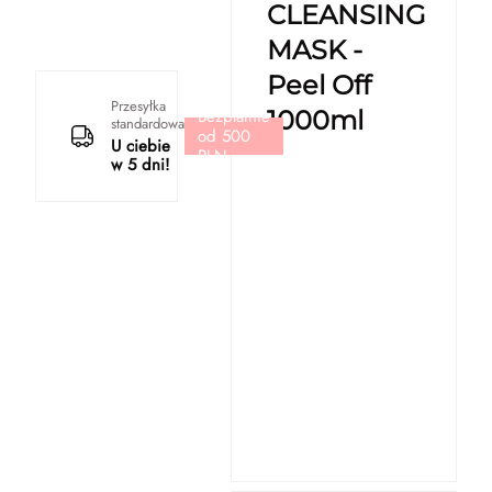
CLEANSING
MASK -
Peel Off
Przesyłka
Bezpłatnie
1000ml
standardowa
od 500
U ciebie
PLN
w 5 dni!