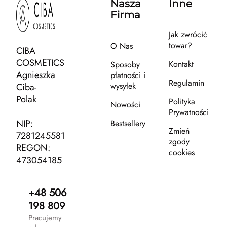
Nasza
Inne
Firma
Jak zwrócić
towar?
O Nas
CIBA
COSMETICS
Kontakt
Sposoby
Agnieszka
płatności i
Regulamin
wysyłek
Ciba-
Polak
Polityka
Nowości
Prywatności
NIP:
Bestsellery
Zmień
7281245581
zgody
REGON:
cookies
473054185
+48 506
198 809
Pracujemy