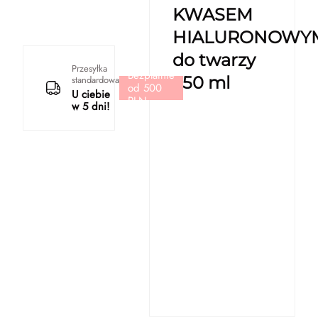
KWASEM
HIALURONOWY
do twarzy
Przesyłka
Bezpłatnie
250 ml
standardowa
od 500
U ciebie
PLN
w 5 dni!