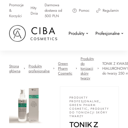
Promocje
Darmowa
Hity
&
dostawa od
Pomoc
Regulamin
Dnia
Korzyści
500 PLN
Produkty
Profesjonalne
Produkty
Green
do
TONIK Z KWAS
Strona
Produkty
Pharm
tonizacji
HIALURONOW
główna
profesjonalne
Cosmetic
skóry
do twarzy 250 m
twarzy
PRODUKTY
PROFESJONALNE
,
GREEN PHARM
COSMETIC
,
PRODUKTY
DO TONIZACJI SKÓRY
TWARZY
TONIK Z