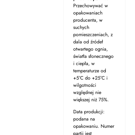
Przechowywać w
opakowaniach
producenta, w
suchych
pomieszczeniach, z
dala od źródeł
otwartego ognia,
światła słonecznego
i ciepła, w
temperaturze od
+5°C do +25°C i
wilgotności
względnej nie
większej niż 75%.
Data produkcji:
podana na
opakowaniu. Numer
partii jest