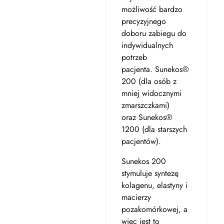
możliwość bardzo
precyzyjnego
doboru zabiegu do
indywidualnych
potrzeb
pacjenta. Sunekos®
200 (dla osób z
mniej widocznymi
zmarszczkami)
oraz Sunekos®
1200 (dla starszych
pacjentów).
Sunekos 200
stymuluje syntezę
kolagenu, elastyny i
macierzy
pozakomórkowej, a
więc jest to