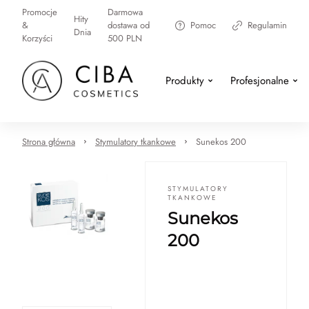
Promocje
Darmowa
Hity
&
dostawa od
Pomoc
Regulamin
Dnia
Korzyści
500 PLN
Produkty
Profesjonalne
Strona główna
Stymulatory tkankowe
Sunekos 200
STYMULATORY
TKANKOWE
Sunekos
200