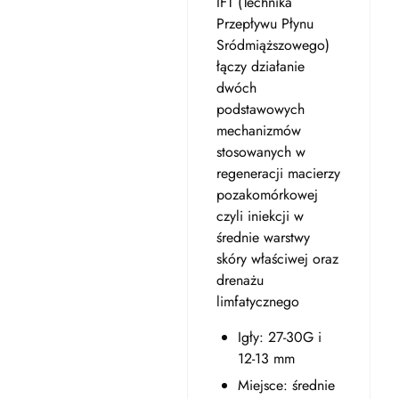
IFT (Technika
Przepływu Płynu
Sródmiąższowego)
łączy działanie
dwóch
podstawowych
mechanizmów
stosowanych w
regeneracji macierzy
pozakomórkowej
czyli iniekcji w
średnie warstwy
skóry właściwej oraz
drenażu
limfatycznego
Igły: 27-30G i
12-13 mm
Miejsce: średnie