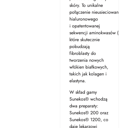
skóry. To unikalne
połączenie nieusieciowanego
hialuronowego
i opatentowanej
sekwencji aminokwasów (PCT/
które skutecznie
pobudzają
fibroblasty do
tworzenia nowych
włókien białkowych,
takich jak kolagen i
elastyna.
W skład gamy
Sunekos® wchodzą
dwa preparaty:
Sunekos® 200 oraz
Sunekos® 1200, co
daje lekarzowi