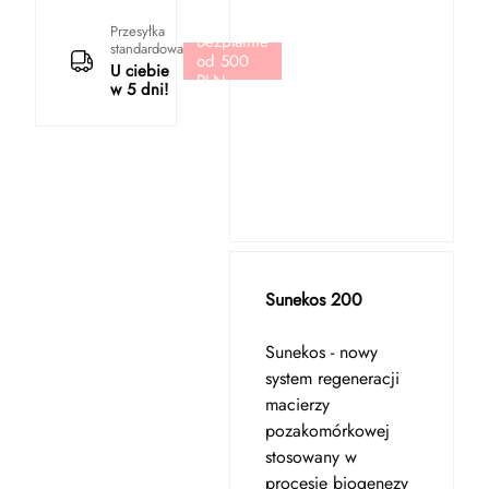
Przesyłka
Bezpłatnie
standardowa
od 500
U ciebie
PLN
w 5 dni!
Sunekos 200
Sunekos - nowy
system regeneracji
macierzy
pozakomórkowej
stosowany w
procesie biogenezy