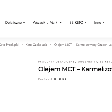
Detaliczne
Wszystkie Marki
BE KETO
Inne
Keto Przekąski
Keto Czekolada
Olejem MCT – Karmelizowany Orzech La
PRODUKTY DETALICZNE
,
SUPLEMENTY
,
BE KET
Olejem MCT – Karmeliz
Producent:
BE KETO