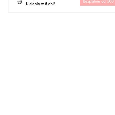
Bezpłatnie od 500
U ciebie w 5 dni!