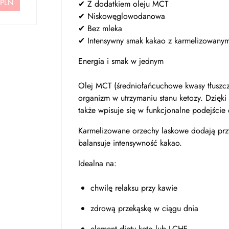
 PLN
✔ Z dodatkiem oleju MCT
✔ Niskowęglowodanowa
✔ Bez mleka
✔ Intensywny smak kakao z karmelizowany
Energia i smak w jednym
Olej MCT (średniołańcuchowe kwasy tłuszcz
organizm w utrzymaniu stanu ketozy. Dzięki
także wpisuje się w funkcjonalne podejście 
Karmelizowane orzechy laskowe dodają przyj
balansuje intensywność kakao.
Idealna na:
chwilę relaksu przy kawie
zdrową przekąskę w ciągu dnia
element diety keto lub LCHF