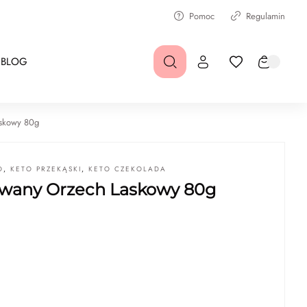
Pomoc
Regulamin
BLOG
skowy 80g
O
,
KETO PRZEKĄSKI
,
KETO CZEKOLADA
owany Orzech Laskowy 80g