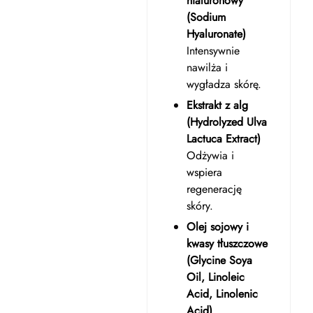
hialuronowy
(Sodium
Hyaluronate)
Intensywnie
nawilża i
wygładza skórę.
Ekstrakt z alg
(Hydrolyzed Ulva
Lactuca Extract)
Odżywia i
wspiera
regenerację
skóry.
Olej sojowy i
kwasy tłuszczowe
(Glycine Soya
Oil, Linoleic
Acid, Linolenic
Acid)