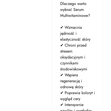
Dlaczego warto
wybrać Serum
Multiwitaminowe?
✔ Wzmacnia
jędrność i
elastyczność skóry
✔ Chroni przed
stresem
oksydacyjnym i
czynnikami
środowiskowymi
✔ Wspiera
regenerację i
odnowę skóry
✔ Poprawia koloryt i
wygląd cery
✔ Intensywnie
nawilża i wygładza