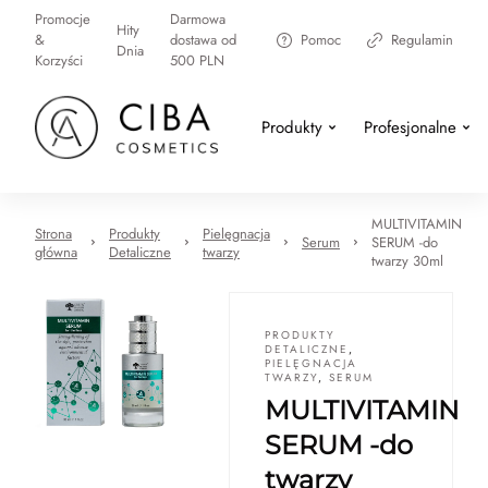
Promocje
Darmowa
Hity
&
dostawa od
Pomoc
Regulamin
Dnia
Korzyści
500 PLN
Produkty
Profesjonalne
MULTIVITAMIN
Strona
Produkty
Pielęgnacja
Serum
SERUM -do
główna
Detaliczne
twarzy
twarzy 30ml
PRODUKTY
DETALICZNE
,
PIELĘGNACJA
TWARZY
,
SERUM
MULTIVITAMIN
SERUM -do
twarzy