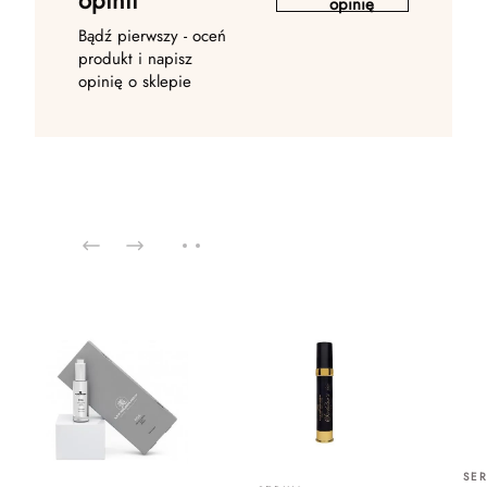
opinii
opinię
Bądź pierwszy - oceń
produkt i napisz
opinię o sklepie
SE