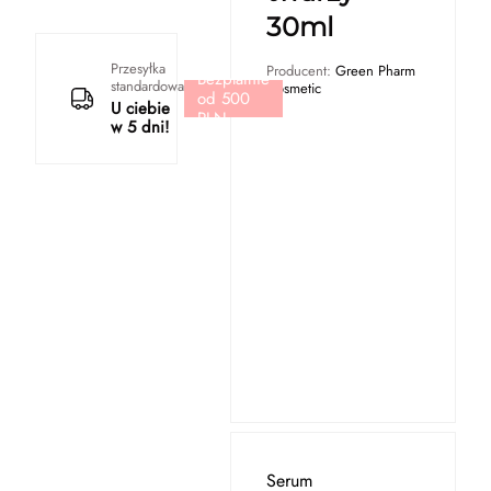
30ml
Przesyłka
Producent:
Green Pharm
Bezpłatnie
standardowa
Cosmetic
od 500
U ciebie
PLN
w 5 dni!
Serum