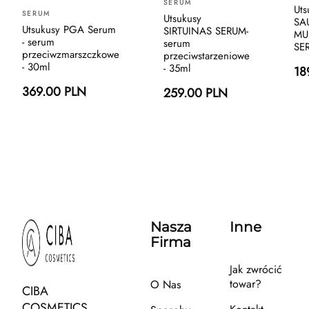
SERUM
Ut
SERUM
Utsukusy
SA
Utsukusy PGA Serum
SIRTUINAS SERUM-
MU
- serum
serum
SE
przeciwzmarszczkowe
przeciwstarzeniowe
- 30ml
- 35ml
18
369.00 PLN
259.00 PLN
Nasza
Inne
Firma
Jak zwrócić
towar?
O Nas
CIBA
COSMETICS