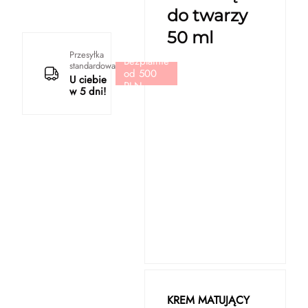
do twarzy
50 ml
Przesyłka
Bezpłatnie
standardowa
od 500
U ciebie
PLN
w 5 dni!
KREM MATUJĄCY