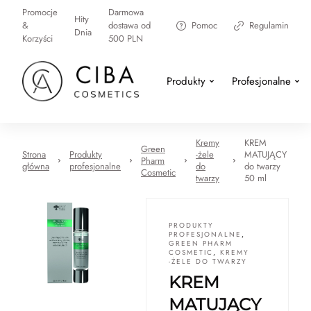
Promocje
Darmowa
Hity
&
dostawa od
Pomoc
Regulamin
Dnia
Korzyści
500 PLN
Produkty
Profesjonalne
Kremy
KREM
Green
Strona
Produkty
-żele
MATUJĄCY
Pharm
główna
profesjonalne
do
do twarzy
Cosmetic
twarzy
50 ml
PRODUKTY
PROFESJONALNE
,
GREEN PHARM
COSMETIC
,
KREMY
-ŻELE DO TWARZY
KREM
MATUJĄCY