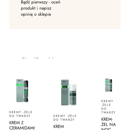
Bądź pierwszy - oceń
produkt i napisz
opinię o sklepie
KREMY
-ŻELE
DO
KREMY -ŻELE
TWARZY
DO TWARZY
KREMY -ŻELE
KREM-
DO TWARZY
KREM Z
ŻEL NA
KREM
CERAMIDAMI
NOC