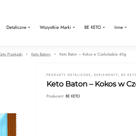
Detaliczne
Wszystkie Marki
BE KETO
Inne
Keto Przekąski
Keto Batony
Keto Baton – Kokos w Czekoladzie 40g
PRODUKTY DETALICZNE
,
SUPLEMENTY
,
BE KET
Keto Baton – Kokos w Cz
Producent:
BE KETO