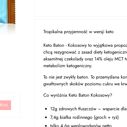
Tropikalna przyjemność w wersji keto
Keto Baton - Kokosowy to wyjątkowa propozy
chcą rezygnować z zasad diety ketogeniczn
aksamitnej czekolady oraz 14% oleju MCT t
metabolizm ketogeniczny.
To nie jest zwykły baton. To przemyślana k
gwałtownych skoków poziomu cukru we krw
Co wyróżnia Keto Baton Kokosowy?
 PLN
12g zdrowych tłuszczów – wsparcie dla
7,4g białka roślinnego (groch + ryż)
tylko 4,6g węglowodanów netto