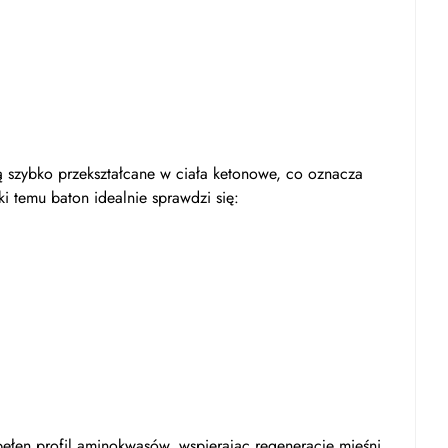
 szybko przekształcane w ciała ketonowe, co oznacza
ki temu baton idealnie sprawdzi się:
 pełen profil aminokwasów, wspierając regenerację mięśni