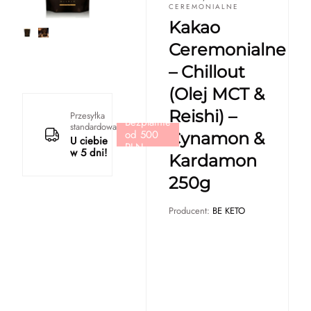
CEREMONIALNE
Kakao
Ceremonialne
– Chillout
(Olej MCT &
Reishi) –
Przesyłka
Bezpłatnie
standardowa
od 500
Cynamon &
U ciebie
PLN
w 5 dni!
Kardamon
250g
Producent:
BE KETO