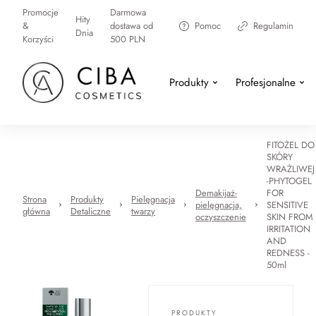
Promocje
Darmowa
Hity
&
dostawa od
Pomoc
Regulamin
Dnia
Korzyści
500 PLN
Produkty
Profesjonalne
FITOŻEL DO
SKÓRY
WRAŻLIWEJ
-PHYTOGEL
Demakijaż-
FOR
Strona
Produkty
Pielęgnacja
pielęgnacja,
SENSITIVE
główna
Detaliczne
twarzy
oczyszczenie
SKIN FROM
IRRITATION
AND
REDNESS -
50ml
PRODUKTY