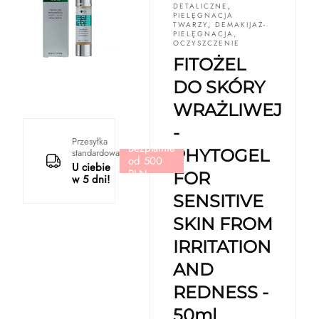
DETALICZNE
,
PIELĘGNACJA
TWARZY
,
DEMAKIJAŻ-
PIELĘGNACJA,
OCZYSZCZENIE
FITOŻEL
DO SKÓRY
WRAŻLIWEJ
-
Przesyłka
Bezpłatnie
PHYTOGEL
standardowa
od 500
U ciebie
PLN
FOR
w 5 dni!
SENSITIVE
SKIN FROM
IRRITATION
AND
REDNESS -
50ml