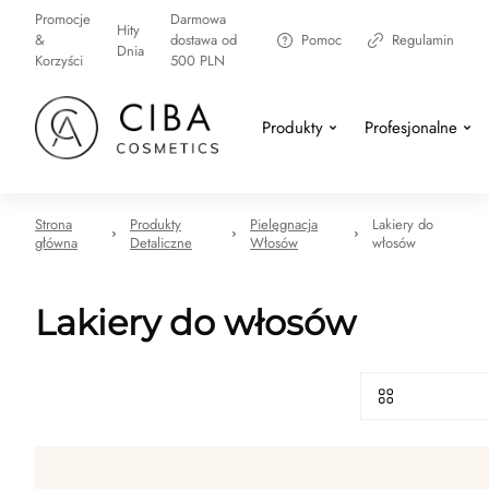
Promocje
Darmowa
Hity
&
dostawa od
Pomoc
Regulamin
Dnia
Korzyści
500 PLN
Produkty
Profesjonalne
Strona
Produkty
Pielęgnacja
Lakiery do
główna
Detaliczne
Włosów
włosów
Lakiery do włosów