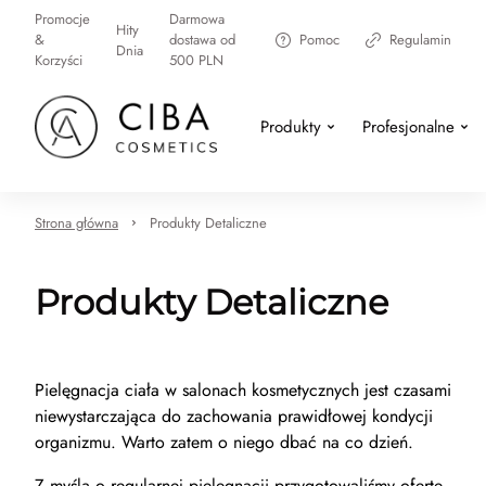
Promocje
Darmowa
Hity
&
dostawa od
Pomoc
Regulamin
Dnia
Korzyści
500 PLN
Produkty
Profesjonalne
Strona główna
Produkty Detaliczne
Produkty Detaliczne
Pielęgnacja ciała w salonach kosmetycznych jest czasami
niewystarczająca do zachowania prawidłowej kondycji
organizmu. Warto zatem o niego dbać na co dzień.
Z myślą o regularnej pielęgnacji przygotowaliśmy ofertę